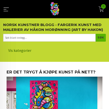
Gå
0
til
innholdet
NORSK KUNSTNER BLOGG - FARGERIK KUNST MED
MALERIER AV HÅKON MORØNNING (ART BY HAKON)
Vis kategorier
HOVEDSIDEN
ER DET TRYGT Å KJØPE KUNST PÅ NETT?
KUNST OG KUNSTNEREN
MALERIER BLOGG
ARTIKLER OM KUNST
INTERIØR OG KUNST