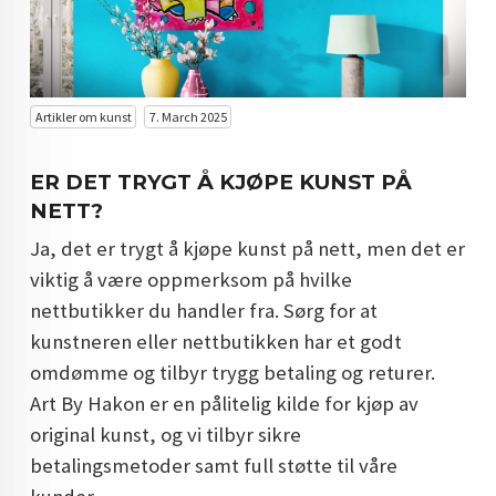
KUNST INVESTERING
KUNSTSTILER
FARGETEORI
Artikler om kunst
7. March 2025
KJØP KUNST TIL SALGS
ER DET TRYGT Å KJØPE KUNST PÅ
POP ART
NETT?
Ja, det er trygt å kjøpe kunst på nett, men det er
FARGERIK KUNST
viktig å være oppmerksom på hvilke
MALERIER TIL SALGS
nettbutikker du handler fra. Sørg for at
kunstneren eller nettbutikken har et godt
KUNST
omdømme og tilbyr trygg betaling og returer.
KUNSTNER BLOGG - EN KUNSTNERS DAGBOK
Art By Hakon er en pålitelig kilde for kjøp av
STORE MALERIER TIL STUE
original kunst, og vi tilbyr sikre
betalingsmetoder samt full støtte til våre
NORSK KUNST