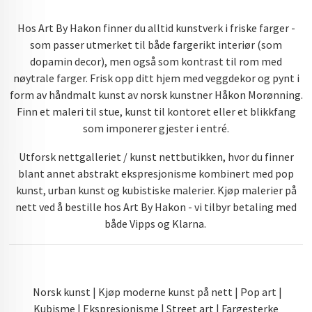
Hos Art By Hakon finner du alltid kunstverk i friske farger -
som passer utmerket til både fargerikt interiør (som
dopamin decor), men også som kontrast til rom med
nøytrale farger. Frisk opp ditt hjem med veggdekor og pynt i
form av håndmalt kunst av norsk kunstner Håkon Morønning.
Finn et maleri til stue, kunst til kontoret eller et blikkfang
som imponerer gjester i entré.
Utforsk nettgalleriet / kunst nettbutikken, hvor du finner
blant annet abstrakt ekspresjonisme kombinert med pop
kunst, urban kunst og kubistiske malerier. Kjøp malerier på
nett ved å bestille hos Art By Hakon - vi tilbyr betaling med
både Vipps og Klarna.
Norsk kunst | Kjøp moderne kunst på nett | Pop art |
Kubisme | Ekspresjonisme | Street art | Fargesterke