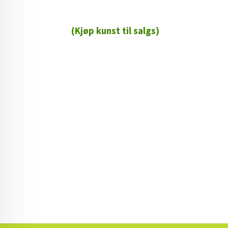
(Kjøp kunst til salgs)
72 72 72 ┃28828
┃
88888888888