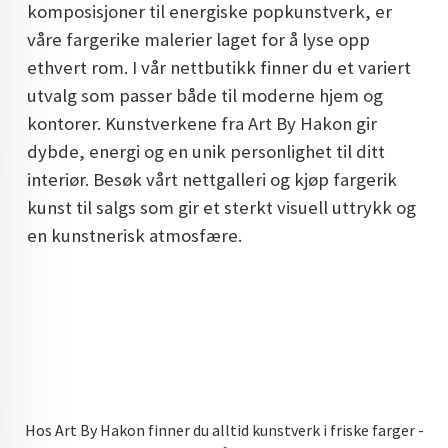
komposisjoner til energiske popkunstverk, er
DOPAMIN DECOR NORGE
våre fargerike malerier laget for å lyse opp
DOPAMIN DECOR NORGE
ethvert rom. I vår nettbutikk finner du et variert
utvalg som passer både til moderne hjem og
kontorer. Kunstverkene fra Art By Hakon gir
dybde, energi og en unik personlighet til ditt
interiør. Besøk vårt nettgalleri og kjøp fargerik
kunst til salgs som gir et sterkt visuell uttrykk og
en kunstnerisk atmosfære.
Hos Art By Hakon finner du alltid kunstverk i friske farger -