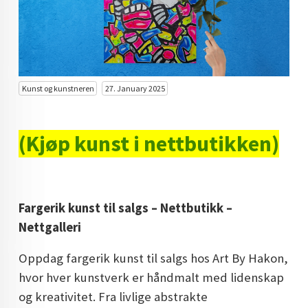
KUNST INVESTERING
KUNSTSTILER
FARGETEORI
Kunst og kunstneren
27. January 2025
KJØP KUNST TIL SALGS
POP ART
(Kjøp kunst i nettbutikken)
FARGERIK KUNST
MALERIER TIL SALGS
Fargerik kunst til salgs – Nettbutikk –
KUNST
Nettgalleri
KUNSTNER BLOGG - EN KUNSTNERS DAGBOK
Oppdag fargerik kunst til salgs hos Art By Hakon,
STORE MALERIER TIL STUE
hvor hver kunstverk er håndmalt med lidenskap
og kreativitet. Fra livlige abstrakte
NORSK KUNST