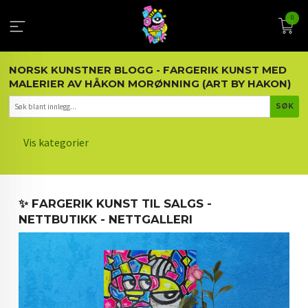
Gå
0
til
innholdet
NORSK KUNSTNER BLOGG - FARGERIK KUNST MED
MALERIER AV HÅKON MORØNNING (ART BY HAKON)
Vis kategorier
HOVEDSIDEN
✨ FARGERIK KUNST TIL SALGS -
KUNST OG KUNSTNEREN
NETTBUTIKK - NETTGALLERI
MALERIER BLOGG
ARTIKLER OM KUNST
INTERIØR OG KUNST