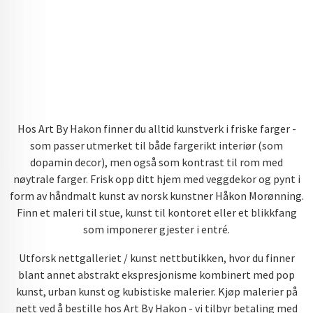
Hos Art By Hakon finner du alltid kunstverk i friske farger -
som passer utmerket til både fargerikt interiør (som
dopamin decor), men også som kontrast til rom med
nøytrale farger. Frisk opp ditt hjem med veggdekor og pynt i
form av håndmalt kunst av norsk kunstner Håkon Morønning.
Finn et maleri til stue, kunst til kontoret eller et blikkfang
som imponerer gjester i entré.
Utforsk nettgalleriet / kunst nettbutikken, hvor du finner
blant annet abstrakt ekspresjonisme kombinert med pop
kunst, urban kunst og kubistiske malerier. Kjøp malerier på
nett ved å bestille hos Art By Hakon - vi tilbyr betaling med