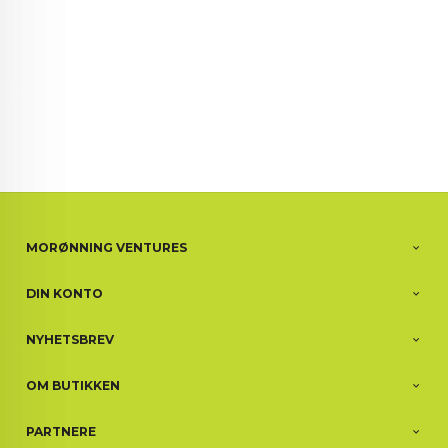
MORØNNING VENTURES
DIN KONTO
NYHETSBREV
OM BUTIKKEN
PARTNERE