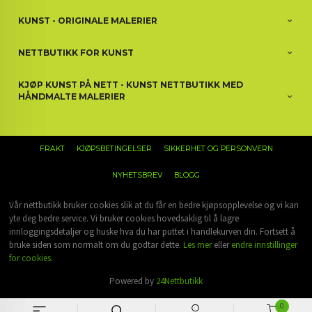
KUNST - ORIGINALE MALERIER
NETTBUTIKK FOR KUNST
KJØP KUNST PÅ NETT - KUNST NETTBUTIKK MED
HÅNDMALTE MALERIER
FRAKT
KJØPSBETINGELSER
SIKKERHET OG PERSONVERN
NYHETSBREV
BLOGG
Vår nettbutikk bruker cookies slik at du får en bedre kjøpsopplevelse og vi kan
yte deg bedre service. Vi bruker cookies hovedsaklig til å lagre
innloggingsdetaljer og huske hva du har puttet i handlekurven din. Fortsett å
bruke siden som normalt om du godtar dette.
Les mer
eller
endre innstillinger
for cookies.
Powered by
24Nettbutikk
0