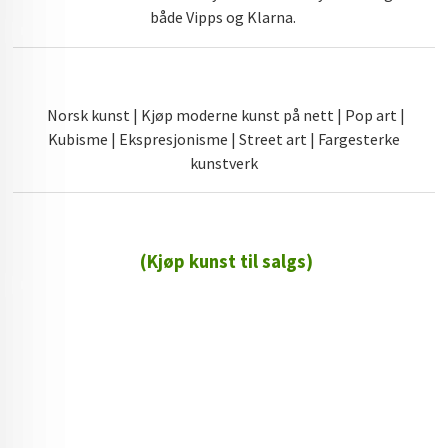
både Vipps og Klarna.
Norsk kunst | Kjøp moderne kunst på nett | Pop art |
Kubisme | Ekspresjonisme | Street art | Fargesterke
kunstverk
(Kjøp kunst til salgs)
72 72 72 ┃28828
┃
88888888888