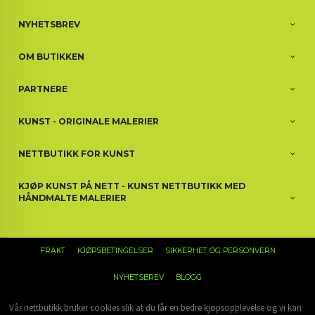
NYHETSBREV
OM BUTIKKEN
PARTNERE
KUNST - ORIGINALE MALERIER
NETTBUTIKK FOR KUNST
KJØP KUNST PÅ NETT - KUNST NETTBUTIKK MED
HÅNDMALTE MALERIER
FRAKT
KJØPSBETINGELSER
SIKKERHET OG PERSONVERN
NYHETSBREV
BLOGG
Vår nettbutikk bruker cookies slik at du får en bedre kjøpsopplevelse og vi kan