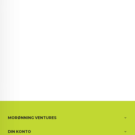
72 72 72 ┃28828
┃
88888888888
MORØNNING VENTURES
DIN KONTO