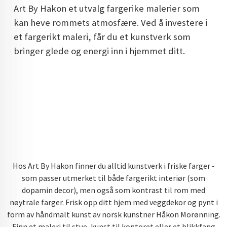
Art By Hakon et utvalg fargerike malerier som
DOPAMIN DECOR NORGE
kan heve rommets atmosfære. Ved å investere i
DOPAMIN DECOR NORGE
et fargerikt maleri, får du et kunstverk som
bringer glede og energi inn i hjemmet ditt.
Hos Art By Hakon finner du alltid kunstverk i friske farger -
som passer utmerket til både fargerikt interiør (som
dopamin decor), men også som kontrast til rom med
nøytrale farger. Frisk opp ditt hjem med veggdekor og pynt i
form av håndmalt kunst av norsk kunstner Håkon Morønning.
Finn et maleri til stue, kunst til kontoret eller et blikkfang