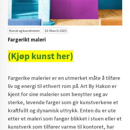
KUNST INVESTERING
KUNSTSTILER
FARGETEORI
Kunst og kunstneren
10. March 2025
Fargerikt maleri
KJØP KUNST TIL SALGS
(Kjøp kunst her)
POP ART
FARGERIK KUNST
Fargerike malerier er en utmerket måte å tilføre
MALERIER TIL SALGS
liv og energi til ethvert rom på. Art By Hakon er
KUNST
kjent for sine malerier som benytter seg av
KUNSTNER BLOGG - EN KUNSTNERS DAGBOK
sterke, levende farger som gir kunstverkene et
kraftfullt og dynamisk uttrykk. Enten du er ute
STORE MALERIER TIL STUE
etter et maleri som fanger blikket i stuen eller et
NORSK KUNST
kunstverk som tilfører varme til kontoret, har