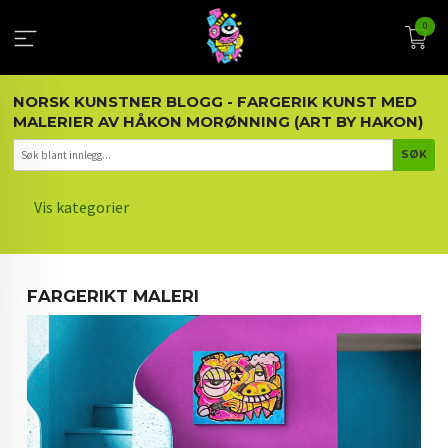
Gå
0
til
innholdet
NORSK KUNSTNER BLOGG - FARGERIK KUNST MED
MALERIER AV HÅKON MORØNNING (ART BY HAKON)
Vis kategorier
HOVEDSIDEN
FARGERIKT MALERI
KUNST OG KUNSTNEREN
MALERIER BLOGG
ARTIKLER OM KUNST
INTERIØR OG KUNST