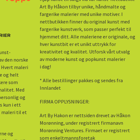
Art By Håkon tilbyr unike, håndmalte og
fargerike malerier med unike motiver. I
nettbutikken finner du original kunst med
fargerike kunstverk, som passer perfekt til
RIER
hjemmet ditt. Alle maleriene er originale, og
hver kunstbit er et unikt uttrykk for
kreativitet og kvalitet. Utforsk vårt utvalg
kunst-
av moderne kunst og popkunst malerier
 av den norske
i dag!
 Hvert maleri
e og helt
* Alle bestillinger pakkes og sendes fra
skere som
Innlandet
nalitet. Med
 personlig og
FIRMA OPPLYSNINGER:
s kun i ett
maleri til et
Art By Hakon er nettsiden drevet av Håkon
Morønning, under registrert firmanavn
Morønning Ventures. Firmaet er registrert
erne og
som enkeltmannsforetak