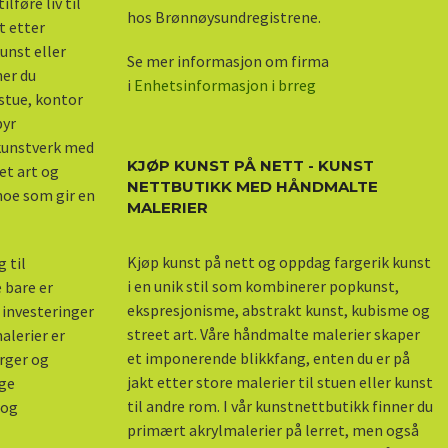
lføre liv til
hos Brønnøysundregistrene.
kt etter
unst eller
Se mer informasjon om firma
ner du
i
Enhetsinformasjon i brreg
stue, kontor
byr
 kunstverk med
KJØP KUNST PÅ NETT - KUNST
et art og
NETTBUTIKK MED HÅNDMALTE
 noe som gir en
MALERIER
Kjøp kunst på nett og oppdag fargerik kunst
 til
i en unik stil som kombinerer popkunst,
 bare er
ekspresjonisme, abstrakt kunst, kubisme og
 investeringer
street art. Våre håndmalte malerier skaper
alerier er
et imponerende blikkfang, enten du er på
arger og
jakt etter store malerier til stuen eller kunst
nge
til andre rom. I vår kunstnettbutikk finner du
 og
primært akrylmalerier på lerret, men også