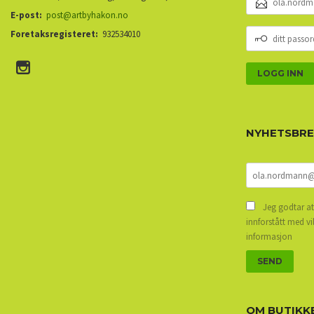
POSTADRESSE
E-post:
post@artbyhakon.no
DITT
Foretaksregisteret:
932534010
PASSORD
NYHETSBR
Jeg godtar at
innforstått med vi
informasjon
OM BUTIKK