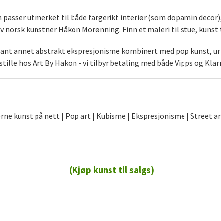
som passer utmerket til både fargerikt interiør (som dopamin decor
norsk kunstner Håkon Morønning. Finn et maleri til stue, kunst t
blant annet abstrakt ekspresjonisme kombinert med pop kunst, urb
stille hos Art By Hakon - vi tilbyr betaling med både Vipps og Klar
ne kunst på nett | Pop art | Kubisme | Ekspresjonisme | Street ar
(Kjøp kunst til salgs)