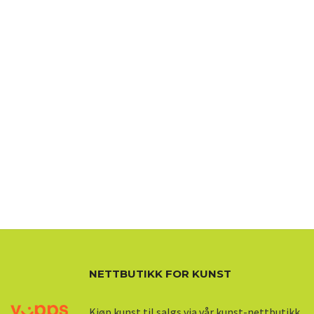
NETTBUTIKK FOR KUNST
Kjøp kunst til salgs via vår kunst-nettbutikk.