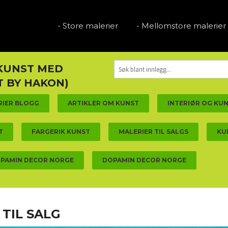
- Store malerier
- Mellomstore malerier
 KUNST MED
 BY HAKON)
RIER BLOGG
ARTIKLER OM KUNST
INTERIØR OG KU
T
FARGERIK KUNST
MALERIER TIL SALGS
KU
PAMIN DECOR NORGE
DOPAMIN DECOR NORGE
TIL SALG