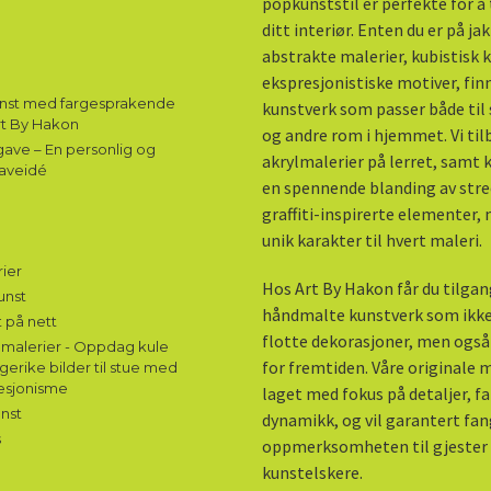
popkunststil er perfekte for å ti
ditt interiør. Enten du er på ja
abstrakte malerier, kubistisk k
ekspresjonistiske motiver, fin
unst med fargesprakende
kunstverk som passer både til 
rt By Hakon
og andre rom i hjemmet. Vi til
ave – En personlig og
akrylmalerier på lerret, samt
aveidé
en spennende blanding av stre
graffiti-inspirerte elementer,
unik karakter til hvert maleri.
ier
Hos Art By Hakon får du tilgang
unst
håndmalte kunstverk som ikke
 på nett
flotte dekorasjoner, men også
malerier - Oppdag kule
for fremtiden. Våre originale m
gerike bilder til stue med
esjonisme
laget med fokus på detaljer, f
nst
dynamikk, og vil garantert fa
s
oppmerksomheten til gjester
kunstelskere.