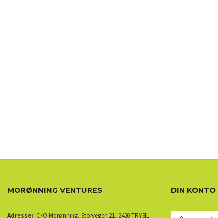
MORØNNING VENTURES
DIN KONTO
E-
Adresse:
C/O Morønning, Storvegen 21, 2420 TRYSIL