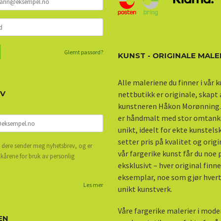
Glemt passord?
KUNST - ORIGINALE MALE
Alle maleriene du finner i vår 
EV
nettbutikk er originale, skapt
kunstneren Håkon Morønning.
er håndmalt med stor omtank
unikt, ideelt for ekte kunstel
setter pris på kvalitet og origi
 dere sender meg nyhetsbrev, og er
vår fargerike kunst får du noe
lkårene for bruk av personlig
eksklusivt – hver original finne
eksemplar, noe som gjør hvert 
Les mer
unikt kunstverk.
Våre fargerike malerier i mod
EN