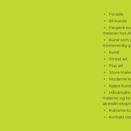
Forside
Bli kunde
Fargerik k
malerier hos A
Kunst som g
minneverdig g
Kunst
Street art
Pop art
Store maler
Moderne k
Kjøpe kunst
Håndmalte 
malerier og far
abstrakt ekspr
Kubisme ku
Kontakt os