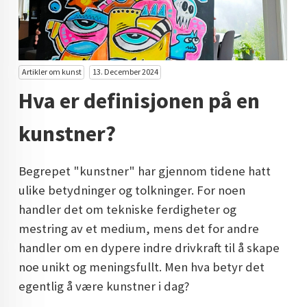
KUNST INVESTERING
KUNSTSTILER
FARGETEORI
Artikler om kunst
13. December 2024
Hva er definisjonen på en
KJØP KUNST TIL SALGS
kunstner?
POP ART
FARGERIK KUNST
Begrepet "kunstner" har gjennom tidene hatt
MALERIER TIL SALGS
ulike betydninger og tolkninger. For noen
handler det om tekniske ferdigheter og
KUNST
mestring av et medium, mens det for andre
KUNSTNER BLOGG - EN KUNSTNERS DAGBOK
handler om en dypere indre drivkraft til å skape
noe unikt og meningsfullt. Men hva betyr det
STORE MALERIER TIL STUE
egentlig å være kunstner i dag?
NORSK KUNST