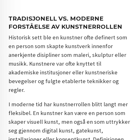
DOPAMIN DECOR NORGE
TRADISJONELL VS. MODERNE
DOPAMIN DECOR NORGE
FORSTÅELSE AV KUNSTNERROLLEN
Historisk sett ble en kunstner ofte definert som
en person som skapte kunstverk innenfor
anerkjente disipliner som maleri, skulptur eller
musikk. Kunstnere var ofte knyttet til
akademiske institusjoner eller kunstneriske
bevegelser og fulgte etablerte teknikker og
regler.
I moderne tid har kunstnerrollen blitt langt mer
fleksibel. En kunstner kan være en person som
skaper visuell kunst, men også en som uttrykker
seg gjennom digital kunst, gatekunst,
installasjoner eller konseptkunst. Definisjonen