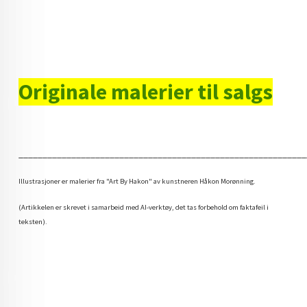
Originale malerier til salgs
____________________________________________________________
Illustrasjoner er malerier fra "Art By Hakon" av kunstneren Håkon Morønning.
(Artikkelen er skrevet i samarbeid med AI-verktøy, det tas forbehold om faktafeil i
teksten).