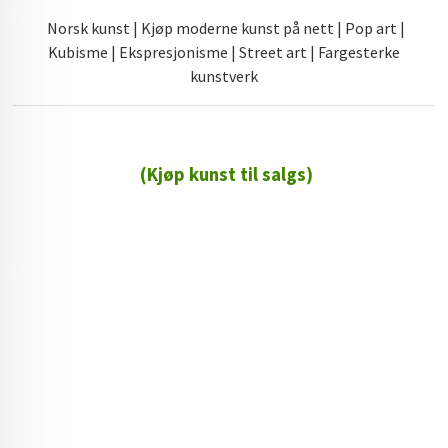
Norsk kunst | Kjøp moderne kunst på nett | Pop art |
Kubisme | Ekspresjonisme | Street art | Fargesterke
kunstverk
(Kjøp kunst til salgs)
72 72 72 ┃28828
┃
88888888888