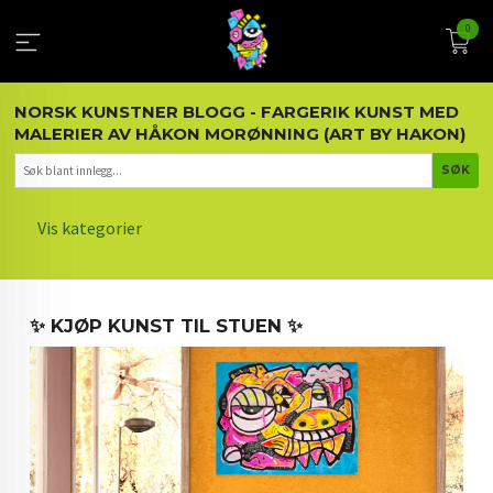
Gå
0
til
innholdet
NORSK KUNSTNER BLOGG - FARGERIK KUNST MED
MALERIER AV HÅKON MORØNNING (ART BY HAKON)
Vis kategorier
HOVEDSIDEN
✨ KJØP KUNST TIL STUEN ✨
KUNST OG KUNSTNEREN
MALERIER BLOGG
ARTIKLER OM KUNST
INTERIØR OG KUNST