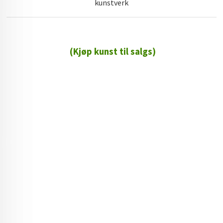
kunstverk
(Kjøp kunst til salgs)
72 72 72 ┃28828
┃
88888888888