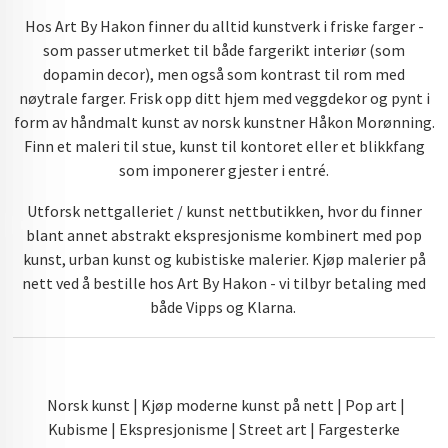
Hos Art By Hakon finner du alltid kunstverk i friske farger -
som passer utmerket til både fargerikt interiør (som
dopamin decor), men også som kontrast til rom med
nøytrale farger. Frisk opp ditt hjem med veggdekor og pynt i
form av håndmalt kunst av norsk kunstner Håkon Morønning.
Finn et maleri til stue, kunst til kontoret eller et blikkfang
som imponerer gjester i entré.
Utforsk nettgalleriet / kunst nettbutikken, hvor du finner
blant annet abstrakt ekspresjonisme kombinert med pop
kunst, urban kunst og kubistiske malerier. Kjøp malerier på
nett ved å bestille hos Art By Hakon - vi tilbyr betaling med
både Vipps og Klarna.
Norsk kunst | Kjøp moderne kunst på nett | Pop art |
Kubisme | Ekspresjonisme | Street art | Fargesterke