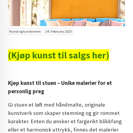
KUNST INVESTERING
KUNSTSTILER
FARGETEORI
Kunst og kunstneren
24. February 2025
KJØP KUNST TIL SALGS
(Kjøp kunst til salgs her)
POP ART
FARGERIK KUNST
MALERIER TIL SALGS
Kjøp kunst til stuen – Unike malerier for et
personlig preg
KUNST
KUNSTNER BLOGG - EN KUNSTNERS DAGBOK
Gi stuen et løft med håndmalte, originale
kunstverk som skaper stemning og gir rommet
STORE MALERIER TIL STUE
karakter. Enten du ønsker et fargerikt blikkfang
NORSK KUNST
eller et harmonisk uttrykk, finnes det malerier