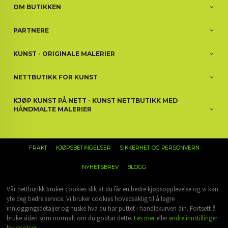
OM BUTIKKEN
PARTNERE
KUNST - ORIGINALE MALERIER
NETTBUTIKK FOR KUNST
KJØP KUNST PÅ NETT - KUNST NETTBUTIKK MED
HÅNDMALTE MALERIER
FRAKT
KJØPSBETINGELSER
SIKKERHET OG PERSONVERN
NYHETSBREV
BLOGG
Vår nettbutikk bruker cookies slik at du får en bedre kjøpsopplevelse og vi kan
yte deg bedre service. Vi bruker cookies hovedsaklig til å lagre
innloggingsdetaljer og huske hva du har puttet i handlekurven din. Fortsett å
bruke siden som normalt om du godtar dette.
Les mer
eller
endre innstillinger
for cookies.