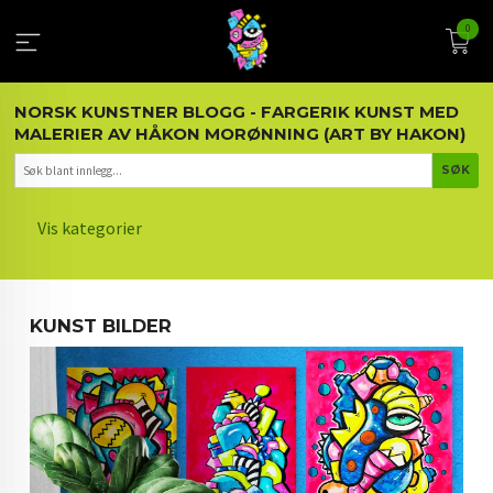
Gå
0
til
innholdet
NORSK KUNSTNER BLOGG - FARGERIK KUNST MED
MALERIER AV HÅKON MORØNNING (ART BY HAKON)
Vis kategorier
HOVEDSIDEN
KUNST BILDER
KUNST OG KUNSTNEREN
MALERIER BLOGG
ARTIKLER OM KUNST
INTERIØR OG KUNST