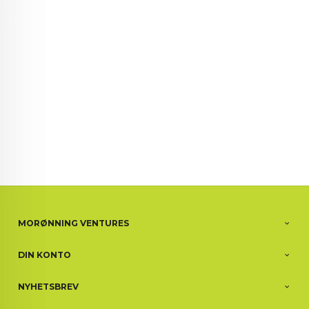
72 72 72 ┃28828
┃
88888888888
MORØNNING VENTURES
DIN KONTO
NYHETSBREV