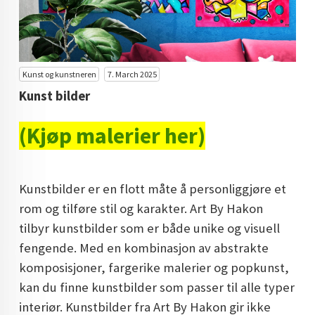
KUNST INVESTERING
KUNSTSTILER
FARGETEORI
Kunst og kunstneren
7. March 2025
Kunst bilder
KJØP KUNST TIL SALGS
(Kjøp malerier her)
POP ART
FARGERIK KUNST
Kunstbilder er en flott måte å personliggjøre et
MALERIER TIL SALGS
rom og tilføre stil og karakter. Art By Hakon
KUNST
tilbyr kunstbilder som er både unike og visuell
KUNSTNER BLOGG - EN KUNSTNERS DAGBOK
fengende. Med en kombinasjon av abstrakte
komposisjoner, fargerike malerier og popkunst,
STORE MALERIER TIL STUE
kan du finne kunstbilder som passer til alle typer
NORSK KUNST
interiør. Kunstbilder fra Art By Hakon gir ikke