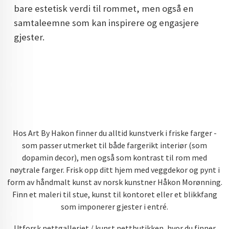
bare estetisk verdi til rommet, men også en
DOPAMIN DECOR NORGE
samtaleemne som kan inspirere og engasjere
DOPAMIN DECOR NORGE
gjester.
Hos Art By Hakon finner du alltid kunstverk i friske farger -
som passer utmerket til både fargerikt interiør (som
dopamin decor), men også som kontrast til rom med
nøytrale farger. Frisk opp ditt hjem med veggdekor og pynt i
form av håndmalt kunst av norsk kunstner Håkon Morønning.
Finn et maleri til stue, kunst til kontoret eller et blikkfang
som imponerer gjester i entré.
Utforsk nettgalleriet / kunst nettbutikken, hvor du finner