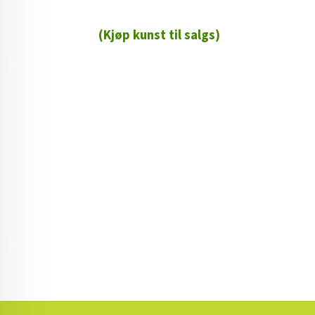
(Kjøp kunst til salgs)
72 72 72 ┃28828
┃
88888888888