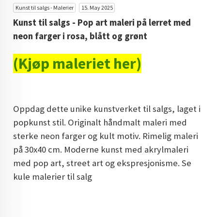
Kunst til salgs - Malerier
15. May 2025
DOPAMIN DECOR NORGE
Kunst til salgs - Pop art maleri på lerret med
DOPAMIN DECOR NORGE
neon farger i rosa, blått og grønt
(Kjøp maleriet her)
Oppdag dette unike kunstverket til salgs, laget i
popkunst stil. Originalt håndmalt maleri med
sterke neon farger og kult motiv. Rimelig maleri
på 30x40 cm. Moderne kunst med akrylmaleri
med pop art, street art og ekspresjonisme. Se
kule malerier til salg