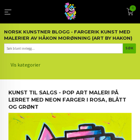
Gå
0
til
innholdet
NORSK KUNSTNER BLOGG - FARGERIK KUNST MED
MALERIER AV HÅKON MORØNNING (ART BY HAKON)
Vis kategorier
HOVEDSIDEN
KUNST TIL SALGS - POP ART MALERI PÅ
KUNST OG KUNSTNEREN
LERRET MED NEON FARGER I ROSA, BLÅTT
OG GRØNT
MALERIER BLOGG
ARTIKLER OM KUNST
INTERIØR OG KUNST