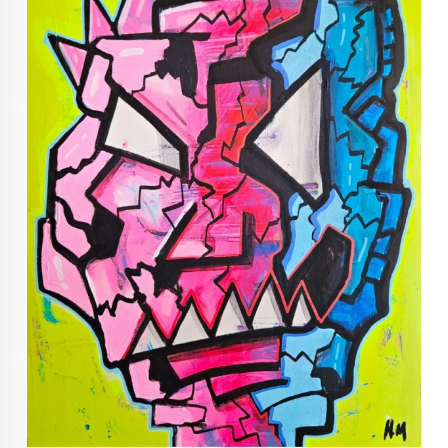
KUNST INVESTERING
KUNSTSTILER
FARGETEORI
KJØP KUNST TIL SALGS
POP ART
FARGERIK KUNST
MALERIER TIL SALGS
KUNST
KUNSTNER BLOGG - EN KUNSTNERS DAGBOK
STORE MALERIER TIL STUE
NORSK KUNST