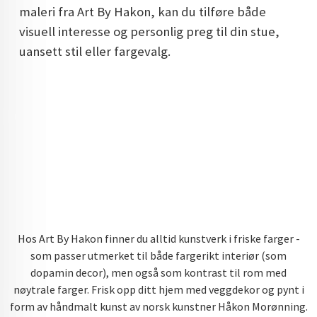
maleri fra Art By Hakon, kan du tilføre både
DOPAMIN DECOR NORGE
visuell interesse og personlig preg til din stue,
DOPAMIN DECOR NORGE
uansett stil eller fargevalg.
Hos Art By Hakon finner du alltid kunstverk i friske farger -
som passer utmerket til både fargerikt interiør (som
dopamin decor), men også som kontrast til rom med
nøytrale farger. Frisk opp ditt hjem med veggdekor og pynt i
form av håndmalt kunst av norsk kunstner Håkon Morønning.