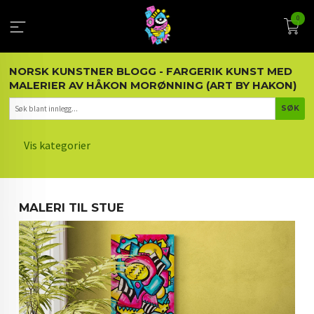
Gå
0
til
innholdet
NORSK KUNSTNER BLOGG - FARGERIK KUNST MED
MALERIER AV HÅKON MORØNNING (ART BY HAKON)
Vis kategorier
HOVEDSIDEN
MALERI TIL STUE
KUNST OG KUNSTNEREN
MALERIER BLOGG
ARTIKLER OM KUNST
INTERIØR OG KUNST