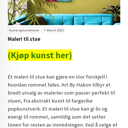
KUNST INVESTERING
KUNSTSTILER
FARGETEORI
Kunst og kunstneren
7. March 2025
Maleri til stue
KJØP KUNST TIL SALGS
(Kjøp kunst her)
POP ART
FARGERIK KUNST
Et maleri til stue kan gjøre en stor forskjell i
MALERIER TIL SALGS
hvordan rommet føles. Art By Hakon tilbyr et
KUNST
bredt utvalg av malerier som passer perfekt til
KUNSTNER BLOGG - EN KUNSTNERS DAGBOK
stuen, fra abstrakt kunst til fargerike
popkunstverk. Et maleri til stue kan gi liv og
STORE MALERIER TIL STUE
energi til rommet, samtidig som det setter
NORSK KUNST
tonen for resten av innredningen. Ved å velge et