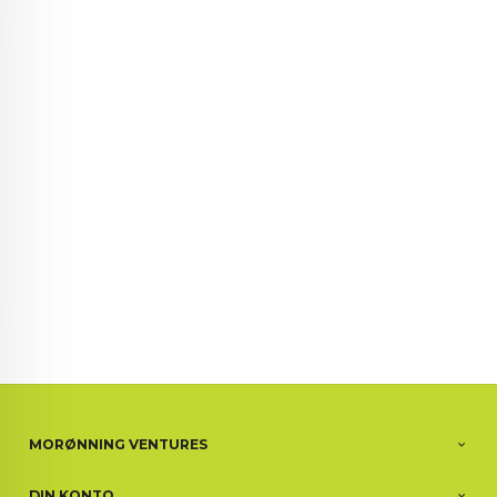
72 72 72 ┃28828
┃
88888888888
MORØNNING VENTURES
DIN KONTO