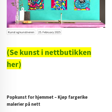
KUNST INVESTERING
KUNSTSTILER
FARGETEORI
Kunst og kunstneren
25. February 2025
KJØP KUNST TIL SALGS
POP ART
(Se kunst i nettbutikken
FARGERIK KUNST
her)
MALERIER TIL SALGS
KUNST
KUNSTNER BLOGG - EN KUNSTNERS DAGBOK
Popkunst for hjemmet – Kjøp fargerike
STORE MALERIER TIL STUE
malerier på nett
NORSK KUNST