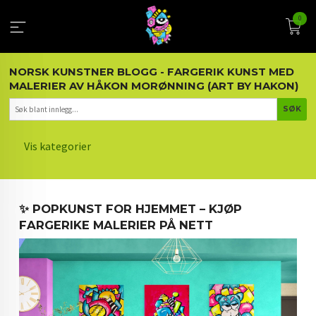
Gå
0
til
innholdet
NORSK KUNSTNER BLOGG - FARGERIK KUNST MED
MALERIER AV HÅKON MORØNNING (ART BY HAKON)
Vis kategorier
HOVEDSIDEN
✨ POPKUNST FOR HJEMMET – KJØP
KUNST OG KUNSTNEREN
FARGERIKE MALERIER PÅ NETT
MALERIER BLOGG
ARTIKLER OM KUNST
INTERIØR OG KUNST