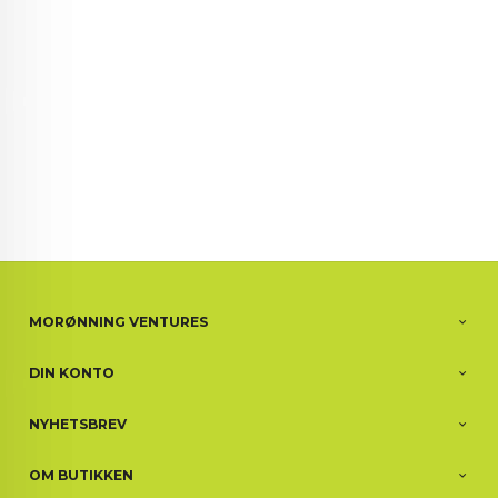
MORØNNING VENTURES
DIN KONTO
NYHETSBREV
OM BUTIKKEN