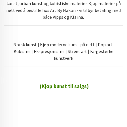
kunst, urban kunst og kubistiske malerier. Kjøp malerier på
nett ved å bestille hos Art By Hakon - vi tilbyr betaling med
både Vipps og Klarna.
Norsk kunst | Kjøp moderne kunst på nett | Pop art |
Kubisme | Ekspresjonisme | Street art | Fargesterke
kunstverk
(Kjøp kunst til salgs)
72 72 72 ┃28828
┃
88888888888