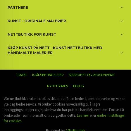
PARTNERE
KUNST - ORIGINALE MALERIER
NETTBUTIKK FOR KUNST
KJØP KUNST PÅ NETT - KUNST NETTBUTIKK MED
HÅNDMALTE MALERIER
FRAKT
KJØPSBETINGELSER
SIKKERHET OG PERSONVERN
NYHETSBREV
BLOGG
Vår nettbutikk bruker cookies slik at du får en bedre kjøpsopplevelse og vi kan
yte deg bedre service. Vi bruker cookies hovedsaklig til å lagre
innloggingsdetaljer og huske hva du har puttet i handlekurven din. Fortsett å
bruke siden som normalt om du godtar dette.
Les mer
eller
endre innstillinger
for cookies.
Powered by
24Nettbutikk