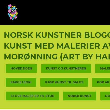
Gå
Lukk
PRODUKTER
til
innholdet
NORSK KUNSTNER BLOGG
KUNST MED MALERIER A
MORØNNING (ART BY HA
HOVEDSIDEN
KUNST OG KUNSTNEREN
MALE
FARGETEORI
KJØP KUNST TIL SALGS
POP AR
STORE MALERIER TIL STUE
NORSK KUNST
DO