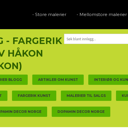
- Store malerier
- Mellomstore malerier
 - FARGERIK
V HÅKON
KON)
RIER BLOGG
ARTIKLER OM KUNST
INTERIØR OG KU
T
FARGERIK KUNST
MALERIER TIL SALGS
KU
PAMIN DECOR NORGE
DOPAMIN DECOR NORGE