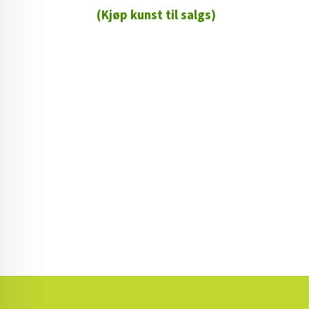
(Kjøp kunst til salgs)
72 72 72 ┃28828
┃
88888888888