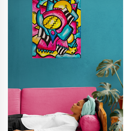
KUNST INVESTERING
KUNSTSTILER
FARGETEORI
KJØP KUNST TIL SALGS
POP ART
FARGERIK KUNST
MALERIER TIL SALGS
KUNST
KUNSTNER BLOGG - EN KUNSTNERS DAGBOK
STORE MALERIER TIL STUE
NORSK KUNST