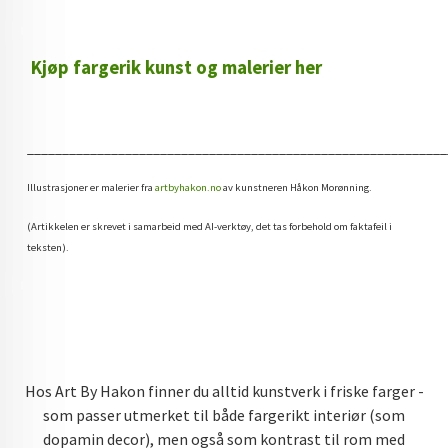
Kjøp fargerik kunst og malerier her
____________________________________________________________
Illustrasjoner er malerier fra
artbyhakon.no
av kunstneren Håkon Morønning.
(Artikkelen er skrevet i samarbeid med AI-verktøy, det tas forbehold om faktafeil i
teksten).
Hos Art By Hakon finner du alltid kunstverk i friske farger -
som passer utmerket til både fargerikt interiør (som
dopamin decor), men også som kontrast til rom med