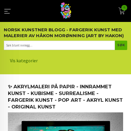
Gå
0
til
innholdet
NORSK KUNSTNER BLOGG - FARGERIK KUNST MED
MALERIER AV HÅKON MORØNNING (ART BY HAKON)
Vis kategorier
HOVEDSIDEN
✨ AKRYLMALERI PÅ PAPIR - INNRAMMET
KUNST OG KUNSTNEREN
KUNST - KUBISME - SURREALISME -
FARGERIK KUNST - POP ART - AKRYL KUNST
MALERIER BLOGG
- ORIGINAL KUNST
ARTIKLER OM KUNST
INTERIØR OG KUNST