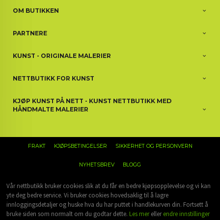
OM BUTIKKEN
PARTNERE
KUNST - ORIGINALE MALERIER
NETTBUTIKK FOR KUNST
KJØP KUNST PÅ NETT - KUNST NETTBUTIKK MED
HÅNDMALTE MALERIER
FRAKT
KJØPSBETINGELSER
SIKKERHET OG PERSONVERN
NYHETSBREV
BLOGG
Vår nettbutikk bruker cookies slik at du får en bedre kjøpsopplevelse og vi kan
yte deg bedre service. Vi bruker cookies hovedsaklig til å lagre
innloggingsdetaljer og huske hva du har puttet i handlekurven din. Fortsett å
bruke siden som normalt om du godtar dette.
Les mer
eller
endre innstillinger