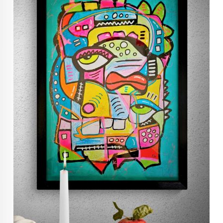
KUNST INVESTERING
KUNSTSTILER
FARGETEORI
KJØP KUNST TIL SALGS
POP ART
FARGERIK KUNST
MALERIER TIL SALGS
KUNST
KUNSTNER BLOGG - EN KUNSTNERS DAGBOK
STORE MALERIER TIL STUE
NORSK KUNST