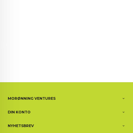
72 72 72 ┃28828
┃
88888888888
MORØNNING VENTURES
DIN KONTO
NYHETSBREV