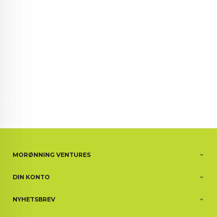
72 72 72 ┃28828
┃
88888888888
MORØNNING VENTURES
DIN KONTO
NYHETSBREV