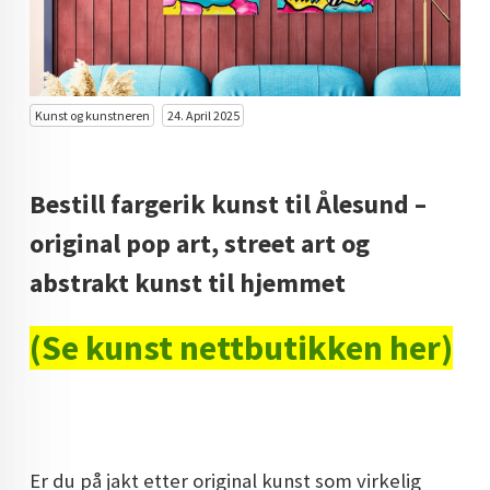
KUNST INVESTERING
KUNSTSTILER
FARGETEORI
Kunst og kunstneren
24. April 2025
KJØP KUNST TIL SALGS
Bestill fargerik kunst til Ålesund –
POP ART
original pop art, street art og
FARGERIK KUNST
abstrakt kunst til hjemmet
MALERIER TIL SALGS
(Se kunst nettbutikken her)
KUNST
KUNSTNER BLOGG - EN KUNSTNERS DAGBOK
STORE MALERIER TIL STUE
NORSK KUNST
Er du på jakt etter original kunst som virkelig