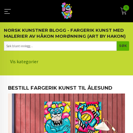
Gå
0
til
innholdet
NORSK KUNSTNER BLOGG - FARGERIK KUNST MED
MALERIER AV HÅKON MORØNNING (ART BY HAKON)
Vis kategorier
HOVEDSIDEN
BESTILL FARGERIK KUNST TIL ÅLESUND
KUNST OG KUNSTNEREN
MALERIER BLOGG
ARTIKLER OM KUNST
INTERIØR OG KUNST