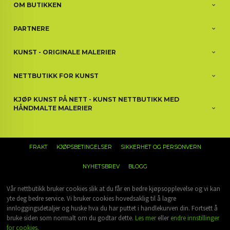
OM BUTIKKEN
PARTNERE
KUNST - ORIGINALE MALERIER
NETTBUTIKK FOR KUNST
KJØP KUNST PÅ NETT - KUNST NETTBUTIKK MED
HÅNDMALTE MALERIER
FRAKT
KJØPSBETINGELSER
SIKKERHET OG PERSONVERN
NYHETSBREV
BLOGG
Vår nettbutikk bruker cookies slik at du får en bedre kjøpsopplevelse og vi kan
yte deg bedre service. Vi bruker cookies hovedsaklig til å lagre
innloggingsdetaljer og huske hva du har puttet i handlekurven din. Fortsett å
bruke siden som normalt om du godtar dette.
Les mer
eller
endre innstillinger
for cookies.