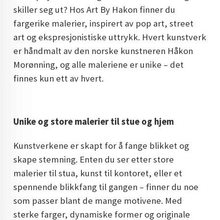
skiller seg ut? Hos Art By Hakon finner du
DOPAMIN DECOR NORGE
fargerike malerier, inspirert av pop art, street
DOPAMIN DECOR NORGE
art og ekspresjonistiske uttrykk. Hvert kunstverk
er håndmalt av den norske kunstneren Håkon
Morønning, og alle maleriene er unike – det
finnes kun ett av hvert.
Unike og store malerier til stue og hjem
Kunstverkene er skapt for å fange blikket og
skape stemning. Enten du ser etter store
malerier til stua, kunst til kontoret, eller et
spennende blikkfang til gangen – finner du noe
som passer blant de mange motivene. Med
sterke farger, dynamiske former og originale