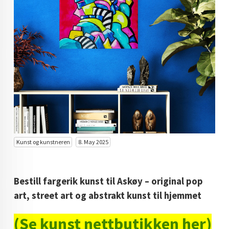
KUNST INVESTERING
KUNSTSTILER
FARGETEORI
KJØP KUNST TIL SALGS
POP ART
FARGERIK KUNST
MALERIER TIL SALGS
Kunst og kunstneren
8. May 2025
KUNST
KUNSTNER BLOGG - EN KUNSTNERS DAGBOK
Bestill fargerik kunst til Askøy – original pop
art, street art og abstrakt kunst til hjemmet
STORE MALERIER TIL STUE
(Se kunst nettbutikken her)
NORSK KUNST