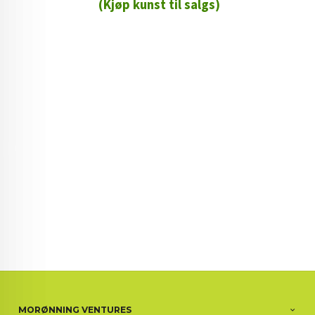
(Kjøp kunst til salgs)
72 72 72 ┃28828
┃
88888888888
MORØNNING VENTURES