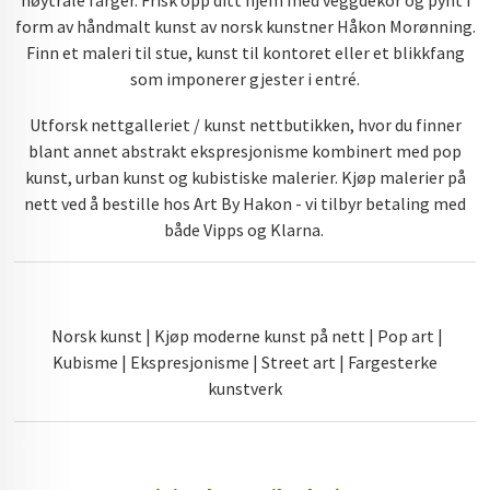
nøytrale farger. Frisk opp ditt hjem med veggdekor og pynt i
form av håndmalt kunst av norsk kunstner Håkon Morønning.
Finn et maleri til stue, kunst til kontoret eller et blikkfang
som imponerer gjester i entré.
Utforsk nettgalleriet / kunst nettbutikken, hvor du finner
blant annet abstrakt ekspresjonisme kombinert med pop
kunst, urban kunst og kubistiske malerier. Kjøp malerier på
nett ved å bestille hos Art By Hakon - vi tilbyr betaling med
både Vipps og Klarna.
Norsk kunst | Kjøp moderne kunst på nett | Pop art |
Kubisme | Ekspresjonisme | Street art | Fargesterke
kunstverk