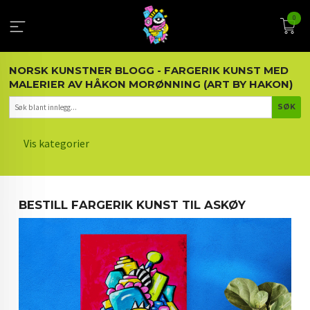
Gå
0
til
innholdet
NORSK KUNSTNER BLOGG - FARGERIK KUNST MED
MALERIER AV HÅKON MORØNNING (ART BY HAKON)
Vis kategorier
HOVEDSIDEN
BESTILL FARGERIK KUNST TIL ASKØY
KUNST OG KUNSTNEREN
MALERIER BLOGG
ARTIKLER OM KUNST
INTERIØR OG KUNST