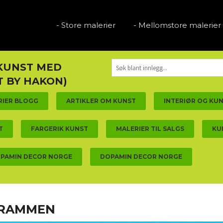
- Store malerier
- Mellomstore malerier
 KUNST MED
 BY HAKON)
RIER BLOGG
ARTIKLER OM KUNST
INTERIØR OG KU
T
FARGERIK KUNST
MALERIER TIL SALGS
KU
PAMIN DECOR NORGE
DOPAMIN DECOR NORGE
 DRAMMEN