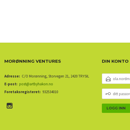
MORØNNING VENTURES
DIN KONTO
E-
Adresse:
C/O Morønning, Storvegen 21, 2420 TRYSIL
POSTADRESSE
E-post:
post@artbyhakon.no
DITT
Foretaksregisteret:
932534010
PASSORD