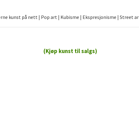
ne kunst på nett | Pop art | Kubisme | Ekspresjonisme | Street ar
(Kjøp kunst til salgs)
72 72 72 ┃28828
┃
88888888888