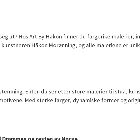
r seg ut? Hos Art By Hakon finner du fargerike malerier, i
kunstneren Håkon Morønning, og alle maleriene er unike 
emning. Enten du ser etter store malerier til stua, kunst
otivene. Med sterke farger, dynamiske former og origin
til Drammen og resten av Norge