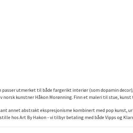
som passer utmerket til både fargerikt interiør (som dopamin decor
norsk kunstner Håkon Morønning. Finn et maleri til stue, kunst t
blant annet abstrakt ekspresjonisme kombinert med pop kunst, urb
stille hos Art By Hakon - vi tilbyr betaling med både Vipps og Klar