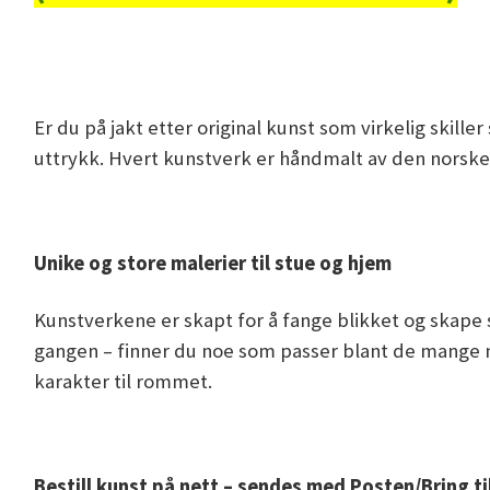
Er du på jakt etter original kunst som virkelig skille
uttrykk. Hvert kunstverk er håndmalt av den norske 
Unike og store malerier til stue og hjem
Kunstverkene er skapt for å fange blikket og skape st
gangen – finner du noe som passer blant de mange m
karakter til rommet.
Bestill kunst på nett – sendes med Posten/Bring 