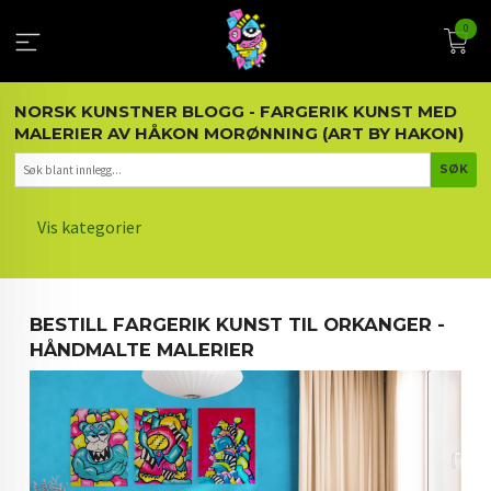
Gå
0
til
innholdet
NORSK KUNSTNER BLOGG - FARGERIK KUNST MED
MALERIER AV HÅKON MORØNNING (ART BY HAKON)
Vis kategorier
HOVEDSIDEN
BESTILL FARGERIK KUNST TIL ORKANGER -
KUNST OG KUNSTNEREN
HÅNDMALTE MALERIER
MALERIER BLOGG
ARTIKLER OM KUNST
INTERIØR OG KUNST