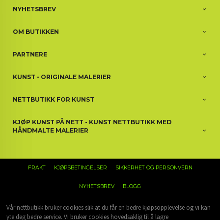
NYHETSBREV
OM BUTIKKEN
PARTNERE
KUNST - ORIGINALE MALERIER
NETTBUTIKK FOR KUNST
KJØP KUNST PÅ NETT - KUNST NETTBUTIKK MED
HÅNDMALTE MALERIER
FRAKT
KJØPSBETINGELSER
SIKKERHET OG PERSONVERN
NYHETSBREV
BLOGG
Vår nettbutikk bruker cookies slik at du får en bedre kjøpsopplevelse og vi kan
yte deg bedre service. Vi bruker cookies hovedsaklig til å lagre