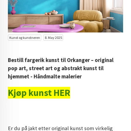
KUNST INVESTERING
KUNSTSTILER
FARGETEORI
Kunst og kunstneren
8. May 2025
KJØP KUNST TIL SALGS
POP ART
Bestill fargerik kunst til Orkanger – original
FARGERIK KUNST
pop art, street art og abstrakt kunst til
hjemmet - Håndmalte malerier
MALERIER TIL SALGS
Kjøp kunst HER
KUNST
KUNSTNER BLOGG - EN KUNSTNERS DAGBOK
STORE MALERIER TIL STUE
NORSK KUNST
Er du på jakt etter original kunst som virkelig