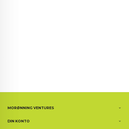
72 72 72 ┃28828
┃
88888888888
MORØNNING VENTURES
DIN KONTO