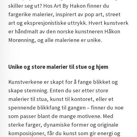
skiller seg ut? Hos Art By Hakon finner du
DOPAMIN DECOR NORGE
fargerike malerier, inspirert av pop art, street
DOPAMIN DECOR NORGE
art og ekspresjonistiske uttrykk. Hvert kunstverk
er håndmalt av den norske kunstneren Håkon
Morønning, og alle maleriene er unike.
Unike og store malerier til stue og hjem
Kunstverkene er skapt for å fange blikket og
skape stemning. Enten du ser etter store
malerier til stua, kunst til kontoret, eller et
spennende blikkfang til gangen – finner du noe
som passer blant de mange motivene. Med
sterke farger, dynamiske former og originale
komposisjoner, får du kunst som gir energi og