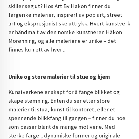
skiller seg ut? Hos Art By Hakon finner du
DOPAMIN DECOR NORGE
fargerike malerier, inspirert av pop art, street
DOPAMIN DECOR NORGE
art og ekspresjonistiske uttrykk. Hvert kunstverk
er håndmalt av den norske kunstneren Håkon
Morønning, og alle maleriene er unike – det
finnes kun ett av hvert.
Unike og store malerier til stue og hjem
Kunstverkene er skapt for å fange blikket og
skape stemning. Enten du ser etter store
malerier til stua, kunst til kontoret, eller et
spennende blikkfang til gangen – finner du noe
som passer blant de mange motivene. Med
sterke farger, dynamiske former og originale