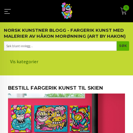
Gå
0
til
innholdet
NORSK KUNSTNER BLOGG - FARGERIK KUNST MED
MALERIER AV HÅKON MORØNNING (ART BY HAKON)
Vis kategorier
HOVEDSIDEN
BESTILL FARGERIK KUNST TIL SKIEN
KUNST OG KUNSTNEREN
MALERIER BLOGG
ARTIKLER OM KUNST
INTERIØR OG KUNST