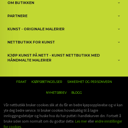
OM BUTIKKEN
PARTNERE
KUNST - ORIGINALE MALERIER
NETTBUTIKK FOR KUNST
KJØP KUNST PÅ NETT - KUNST NETTBUTIKK MED
HÅNDMALTE MALERIER
FRAKT
KJØPSBETINGELSER
SIKKERHET OG PERSONVERN
NYHETSBREV
BLOGG
Vår nettbutikk bruker cookies slik at du får en bedre kjøpsopplevelse og vi kan
yte deg bedre service. Vi bruker cookies hovedsaklig til å lagre
innloggingsdetaljer og huske hva du har puttet i handlekurven din. Fortsett å
bruke siden som normalt om du godtar dette.
Les mer
eller
endre innstillinger
for cookies.