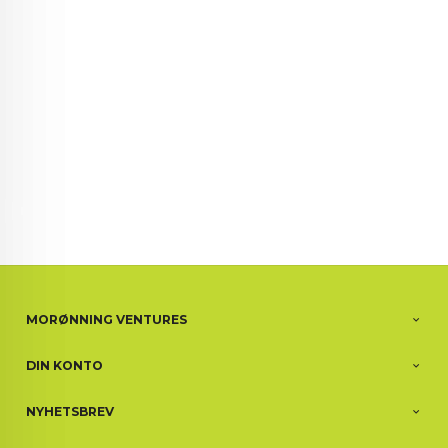
72 72 72 ┃28828
┃
88888888888
MORØNNING VENTURES
DIN KONTO
NYHETSBREV