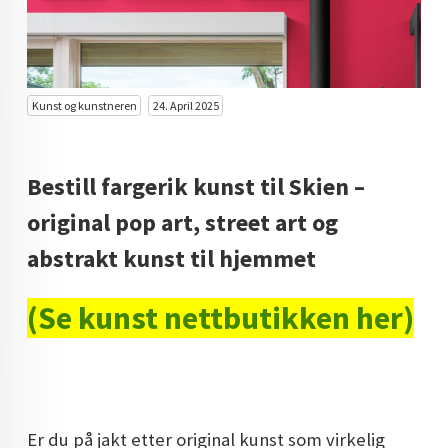
KUNST INVESTERING
KUNSTSTILER
FARGETEORI
Kunst og kunstneren
24. April 2025
KJØP KUNST TIL SALGS
Bestill fargerik kunst til Skien –
POP ART
original pop art, street art og
FARGERIK KUNST
abstrakt kunst til hjemmet
MALERIER TIL SALGS
(Se kunst nettbutikken her)
KUNST
KUNSTNER BLOGG - EN KUNSTNERS DAGBOK
STORE MALERIER TIL STUE
NORSK KUNST
Er du på jakt etter original kunst som virkelig