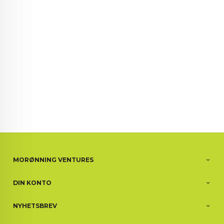
72 72 72 ┃28828
┃
88888888888
MORØNNING VENTURES
DIN KONTO
NYHETSBREV