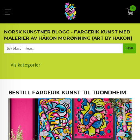
Gå
0
til
innholdet
NORSK KUNSTNER BLOGG - FARGERIK KUNST MED
MALERIER AV HÅKON MORØNNING (ART BY HAKON)
Vis kategorier
HOVEDSIDEN
BESTILL FARGERIK KUNST TIL TRONDHEIM
KUNST OG KUNSTNEREN
MALERIER BLOGG
ARTIKLER OM KUNST
INTERIØR OG KUNST