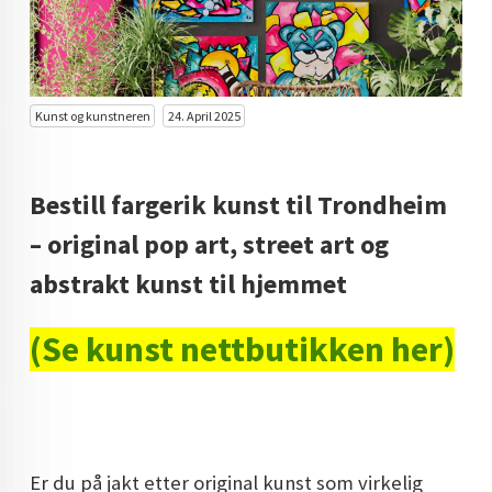
KUNST INVESTERING
KUNSTSTILER
FARGETEORI
Kunst og kunstneren
24. April 2025
KJØP KUNST TIL SALGS
Bestill fargerik kunst til Trondheim
POP ART
– original pop art, street art og
FARGERIK KUNST
abstrakt kunst til hjemmet
MALERIER TIL SALGS
(Se kunst nettbutikken her)
KUNST
KUNSTNER BLOGG - EN KUNSTNERS DAGBOK
STORE MALERIER TIL STUE
NORSK KUNST
Er du på jakt etter original kunst som virkelig