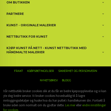
OM BUTIKKEN
PARTNERE
KUNST - ORIGINALE MALERIER
NETTBUTIKK FOR KUNST
KJØP KUNST PÅ NETT - KUNST NETTBUTIKK MED
HÅNDMALTE MALERIER
FRAKT
KJØPSBETINGELSER
SIKKERHET OG PERSONVERN
NYHETSBREV
BLOGG
Vår nettbutikk bruker cookies slik at du får en bedre kjøpsopplevelse og vi kan
yte deg bedre service. Vi bruker cookies hovedsaklig til å lagre
innloggingsdetaljer og huske hva du har puttet i handlekurven din. Fortsett å
bruke siden som normalt om du godtar dette.
Les mer
eller
endre innstillinger
for cookies.