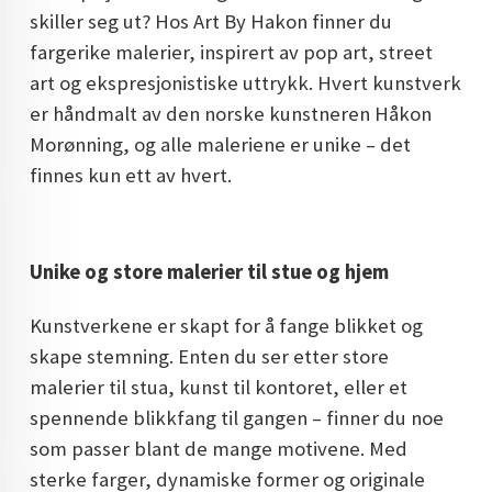
skiller seg ut? Hos Art By Hakon finner du
DOPAMIN DECOR NORGE
fargerike malerier, inspirert av pop art, street
DOPAMIN DECOR NORGE
art og ekspresjonistiske uttrykk. Hvert kunstverk
er håndmalt av den norske kunstneren Håkon
Morønning, og alle maleriene er unike – det
finnes kun ett av hvert.
Unike og store malerier til stue og hjem
Kunstverkene er skapt for å fange blikket og
skape stemning. Enten du ser etter store
malerier til stua, kunst til kontoret, eller et
spennende blikkfang til gangen – finner du noe
som passer blant de mange motivene. Med
sterke farger, dynamiske former og originale