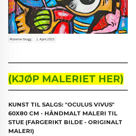
KUNST INVESTERING
KUNSTSTILER
FARGETEORI
Malerier blogg
1. April 2025
KJØP KUNST TIL SALGS
POP ART
FARGERIK KUNST
(KJØP MALERIET HER)
MALERIER TIL SALGS
KUNST
KUNST TIL SALGS: "OCULUS VIVUS"
KUNSTNER BLOGG - EN KUNSTNERS DAGBOK
60X80 CM - HÅNDMALT MALERI TIL
STORE MALERIER TIL STUE
STUE (FARGERIKT BILDE - ORIGINALT
MALERI)
NORSK KUNST