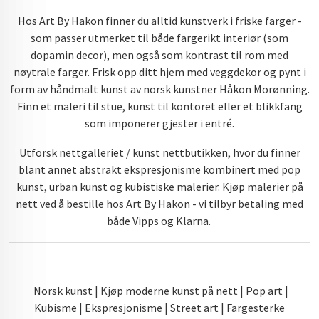
Hos Art By Hakon finner du alltid kunstverk i friske farger -
som passer utmerket til både fargerikt interiør (som
dopamin decor), men også som kontrast til rom med
nøytrale farger. Frisk opp ditt hjem med veggdekor og pynt i
form av håndmalt kunst av norsk kunstner Håkon Morønning.
Finn et maleri til stue, kunst til kontoret eller et blikkfang
som imponerer gjester i entré.
Utforsk nettgalleriet / kunst nettbutikken, hvor du finner
blant annet abstrakt ekspresjonisme kombinert med pop
kunst, urban kunst og kubistiske malerier. Kjøp malerier på
nett ved å bestille hos Art By Hakon - vi tilbyr betaling med
både Vipps og Klarna.
Norsk kunst | Kjøp moderne kunst på nett | Pop art |
Kubisme | Ekspresjonisme | Street art | Fargesterke