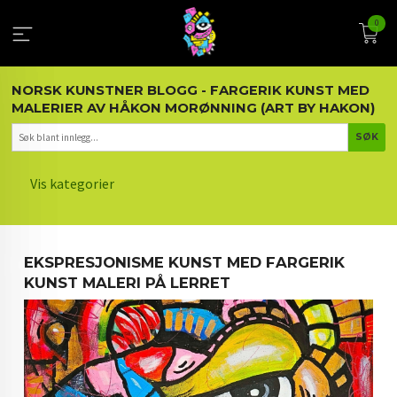
Gå
0
til
innholdet
NORSK KUNSTNER BLOGG - FARGERIK KUNST MED
MALERIER AV HÅKON MORØNNING (ART BY HAKON)
Vis kategorier
HOVEDSIDEN
EKSPRESJONISME KUNST MED FARGERIK
KUNST OG KUNSTNEREN
KUNST MALERI PÅ LERRET
MALERIER BLOGG
ARTIKLER OM KUNST
INTERIØR OG KUNST