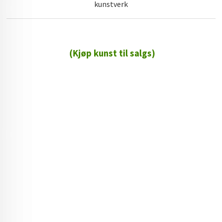
kunstverk
(Kjøp kunst til salgs)
72 72 72 ┃28828
┃
88888888888