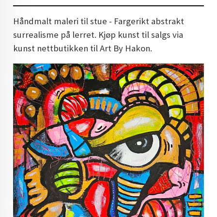
DOPAMIN DECOR NORGE
Håndmalt maleri til stue - Fargerikt abstrakt
DOPAMIN DECOR NORGE
surrealisme på lerret. Kjøp kunst til salgs via
kunst nettbutikken til Art By Hakon.