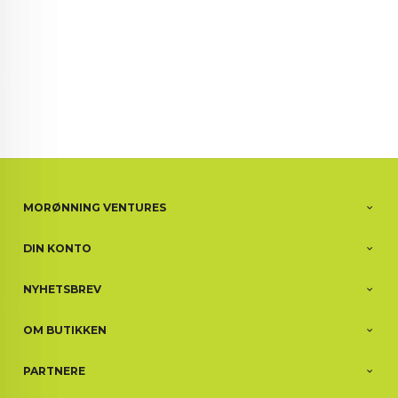
MORØNNING VENTURES
DIN KONTO
NYHETSBREV
OM BUTIKKEN
PARTNERE