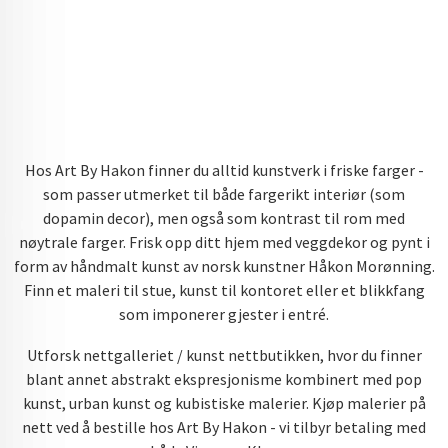
Hos Art By Hakon finner du alltid kunstverk i friske farger -
som passer utmerket til både fargerikt interiør (som
dopamin decor), men også som kontrast til rom med
nøytrale farger. Frisk opp ditt hjem med veggdekor og pynt i
form av håndmalt kunst av norsk kunstner Håkon Morønning.
Finn et maleri til stue, kunst til kontoret eller et blikkfang
som imponerer gjester i entré.
Utforsk nettgalleriet / kunst nettbutikken, hvor du finner
blant annet abstrakt ekspresjonisme kombinert med pop
kunst, urban kunst og kubistiske malerier. Kjøp malerier på
nett ved å bestille hos Art By Hakon - vi tilbyr betaling med