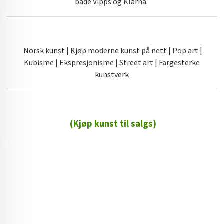
både Vipps og Klarna.
Norsk kunst | Kjøp moderne kunst på nett | Pop art |
Kubisme | Ekspresjonisme | Street art | Fargesterke
kunstverk
(Kjøp kunst til salgs)
72 72 72 ┃28828
┃
88888888888