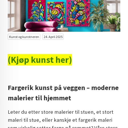
KUNST INVESTERING
KUNSTSTILER
FARGETEORI
Kunst og kunstneren
24. April 2025
KJØP KUNST TIL SALGS
POP ART
(Kjøp kunst her)
FARGERIK KUNST
MALERIER TIL SALGS
Fargerik kunst på veggen – moderne
KUNST
malerier til hjemmet
KUNSTNER BLOGG - EN KUNSTNERS DAGBOK
Leter du etter store malerier til stuen, et stort
STORE MALERIER TIL STUE
maleri til stue, eller kanskje et fargerik maleri
NORSK KUNST
som virkelig setter farge på rommet? Våre store