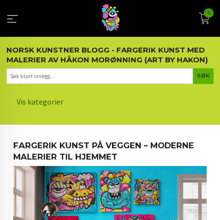
Gå
0
til
innholdet
NORSK KUNSTNER BLOGG - FARGERIK KUNST MED
MALERIER AV HÅKON MORØNNING (ART BY HAKON)
Vis kategorier
HOVEDSIDEN
FARGERIK KUNST PÅ VEGGEN – MODERNE
KUNST OG KUNSTNEREN
MALERIER TIL HJEMMET
MALERIER BLOGG
ARTIKLER OM KUNST
INTERIØR OG KUNST