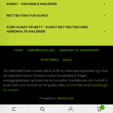
KUNST - ORIGINALE MALERIER
NETTBUTIKK FOR KUNST
KJØP KUNST PÅ NETT - KUNST NETTBUTIKK MED
HÅNDMALTE MALERIER
FRAKT
KJØPSBETINGELSER
SIKKERHET OG PERSONVERN
NYHETSBREV
BLOGG
Vår nettbutikk bruker cookies slik at du får en bedre kjøpsopplevelse og vi kan
yte deg bedre service. Vi bruker cookies hovedsaklig til å lagre
innloggingsdetaljer og huske hva du har puttet i handlekurven din. Fortsett å
bruke siden som normalt om du godtar dette.
Les mer
eller
endre innstillinger
for cookies.
Powered by
24Nettbutikk
0