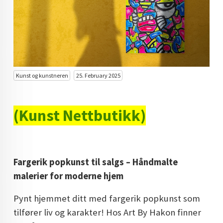
KUNST INVESTERING
KUNSTSTILER
FARGETEORI
KJØP KUNST TIL SALGS
Kunst og kunstneren
25. February 2025
POP ART
(Kunst Nettbutikk)
FARGERIK KUNST
MALERIER TIL SALGS
KUNST
Fargerik popkunst til salgs – Håndmalte
KUNSTNER BLOGG - EN KUNSTNERS DAGBOK
malerier for moderne hjem
STORE MALERIER TIL STUE
Pynt hjemmet ditt med fargerik popkunst som
tilfører liv og karakter! Hos Art By Hakon finner
NORSK KUNST