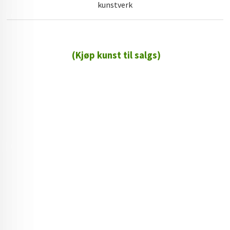
kunstverk
(Kjøp kunst til salgs)
72 72 72 ┃28828
┃
88888888888