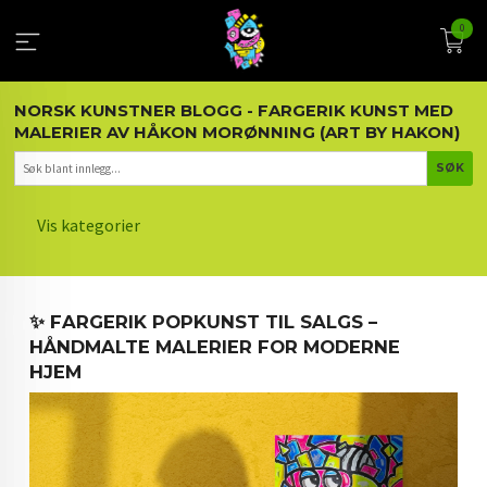
Gå
0
til
innholdet
NORSK KUNSTNER BLOGG - FARGERIK KUNST MED
MALERIER AV HÅKON MORØNNING (ART BY HAKON)
Vis kategorier
HOVEDSIDEN
✨ FARGERIK POPKUNST TIL SALGS –
KUNST OG KUNSTNEREN
HÅNDMALTE MALERIER FOR MODERNE
HJEM
MALERIER BLOGG
ARTIKLER OM KUNST
INTERIØR OG KUNST