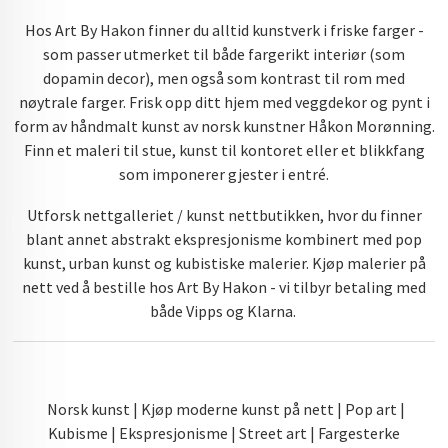
Hos Art By Hakon finner du alltid kunstverk i friske farger -
som passer utmerket til både fargerikt interiør (som
dopamin decor), men også som kontrast til rom med
nøytrale farger. Frisk opp ditt hjem med veggdekor og pynt i
form av håndmalt kunst av norsk kunstner Håkon Morønning.
Finn et maleri til stue, kunst til kontoret eller et blikkfang
som imponerer gjester i entré.
Utforsk nettgalleriet / kunst nettbutikken, hvor du finner
blant annet abstrakt ekspresjonisme kombinert med pop
kunst, urban kunst og kubistiske malerier. Kjøp malerier på
nett ved å bestille hos Art By Hakon - vi tilbyr betaling med
både Vipps og Klarna.
Norsk kunst | Kjøp moderne kunst på nett | Pop art |
Kubisme | Ekspresjonisme | Street art | Fargesterke