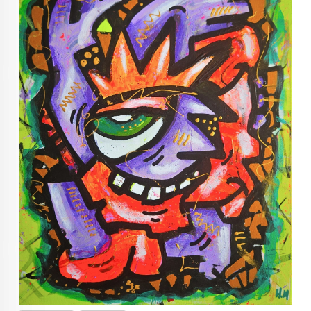
KUNST INVESTERING
KUNSTSTILER
FARGETEORI
KJØP KUNST TIL SALGS
POP ART
FARGERIK KUNST
MALERIER TIL SALGS
KUNST
KUNSTNER BLOGG - EN KUNSTNERS DAGBOK
STORE MALERIER TIL STUE
NORSK KUNST