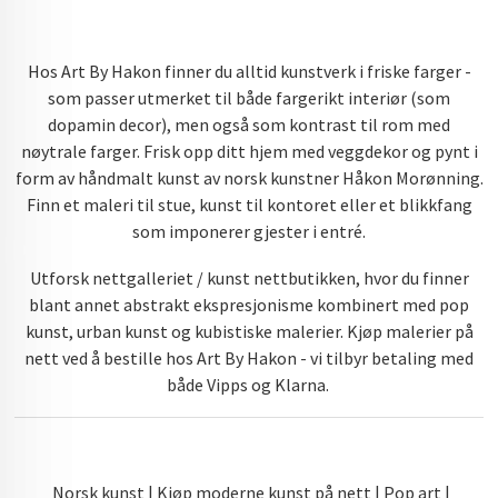
Hos Art By Hakon finner du alltid kunstverk i friske farger -
som passer utmerket til både fargerikt interiør (som
dopamin decor), men også som kontrast til rom med
nøytrale farger. Frisk opp ditt hjem med veggdekor og pynt i
form av håndmalt kunst av norsk kunstner Håkon Morønning.
Finn et maleri til stue, kunst til kontoret eller et blikkfang
som imponerer gjester i entré.
Utforsk nettgalleriet / kunst nettbutikken, hvor du finner
blant annet abstrakt ekspresjonisme kombinert med pop
kunst, urban kunst og kubistiske malerier. Kjøp malerier på
nett ved å bestille hos Art By Hakon - vi tilbyr betaling med
både Vipps og Klarna.
Norsk kunst | Kjøp moderne kunst på nett | Pop art |