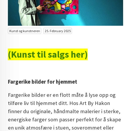
KUNST INVESTERING
KUNSTSTILER
FARGETEORI
Kunst og kunstneren
25. February 2025
KJØP KUNST TIL SALGS
(Kunst til salgs her)
POP ART
FARGERIK KUNST
MALERIER TIL SALGS
Fargerike bilder for hjemmet
KUNST
Fargerike bilder er en flott måte å lyse opp og
KUNSTNER BLOGG - EN KUNSTNERS DAGBOK
tilføre liv til hjemmet ditt. Hos Art By Hakon
finner du originale, håndmalte malerier i sterke,
STORE MALERIER TIL STUE
energiske farger som passer perfekt for å skape
NORSK KUNST
en unik atmosfære i stuen, soverommet eller