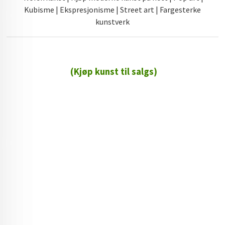
Kubisme | Ekspresjonisme | Street art | Fargesterke
kunstverk
(Kjøp kunst til salgs)
72 72 72 ┃28828
┃
88888888888