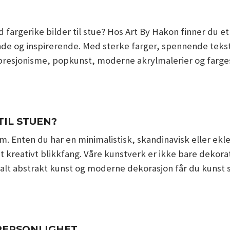
fargerike bilder til stue? Hos Art By Hakon finner du et
vende og inspirerende. Med sterke farger, spennende tek
resjonisme, popkunst, moderne akrylmalerier og farges
TIL STUEN?
 rom. Enten du har en minimalistisk, skandinavisk eller ekl
reativt blikkfang. Våre kunstverk er ikke bare dekorati
t abstrakt kunst og moderne dekorasjon får du kunst s
PERSONLIGHET