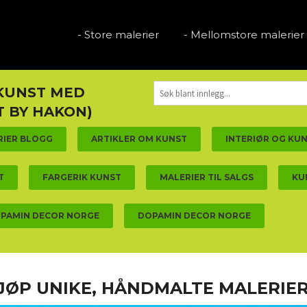
- Store malerier
- Mellomstore malerier
 KUNST MED
 BY HAKON)
RIER BLOGG
ARTIKLER OM KUNST
INTERIØR OG KU
T
FARGERIK KUNST
MALERIER TIL SALGS
KU
PAMIN DECOR NORGE
DOPAMIN DECOR NORGE
 KJØP UNIKE, HÅNDMALTE MALERI