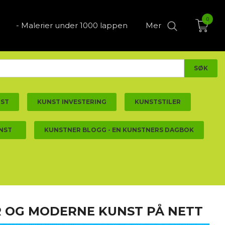
0
- Malerier under 1000 lappen
Mer
NST
KUNST INVESTERING
KUNSTSTILER
NST
KUNSTNER BLOGG - EN KUNSTNERS DAGBOK
ER OG MODERNE KUNST PÅ NETT