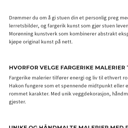
Drømmer du om å gi stuen din et personlig preg med 
lerretsbilder, og fargerik kunst som gjør stuen le
Morønning kunstverk som kombinerer abstrakt eksp
kjøpe original kunst på nett.
HVORFOR VELGE FARGERIKE MALERIER 
Fargerike malerier tilfører energi og liv til ethvert
Hakon fungere som et spennende midtpunkt eller et k
rommet karakter. Med unik veggdekorasjon, håndmal
gjester.
UNIKE OG HÅNDMALTE MALERIER MED 