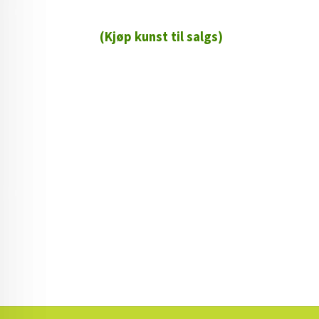
(Kjøp kunst til salgs)
72 72 72 ┃28828
┃
88888888888