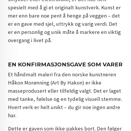
spesielt med å gi et originalt kunstverk. Kunst er
DOPAMIN DECOR NORGE
mer enn bare noe pent å henge på veggen – det
DOPAMIN DECOR NORGE
er en gave med sjel, uttrykk og varig verdi. Det
er en personlig og unik måte å markere en viktig
overgang i livet på.
EN KONFIRMASJONSGAVE SOM VARER
Et håndmalt maleri fra den norske kunstneren
Håkon Morønning (Art By Hakon) er ikke
masseprodusert eller tilfeldig valgt. Det er laget
med tanke, følelse og en tydelig visuell stemme.
Hvert verk er helt unikt – du gir noe ingen andre
har.
Dette er gaven som ikke pakkes bort. Den følger