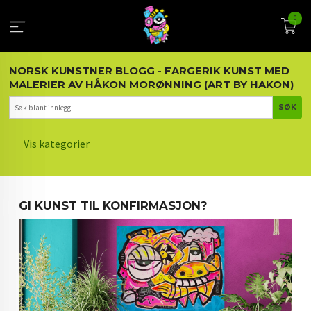
Gå
0
til
innholdet
NORSK KUNSTNER BLOGG - FARGERIK KUNST MED
MALERIER AV HÅKON MORØNNING (ART BY HAKON)
Vis kategorier
HOVEDSIDEN
GI KUNST TIL KONFIRMASJON?
KUNST OG KUNSTNEREN
MALERIER BLOGG
ARTIKLER OM KUNST
INTERIØR OG KUNST