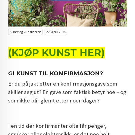
KUNST INVESTERING
KUNSTSTILER
FARGETEORI
Kunst og kunstneren
22. April 2025
KJØP KUNST TIL SALGS
(KJØP KUNST HER)
POP ART
FARGERIK KUNST
GI KUNST TIL KONFIRMASJON?
MALERIER TIL SALGS
Er du på jakt etter en konfirmasjonsgave som
skiller seg ut? En gave som faktisk betyr noe – og
KUNST
som ikke blir glemt etter noen dager?
KUNSTNER BLOGG - EN KUNSTNERS DAGBOK
STORE MALERIER TIL STUE
I en tid der konfirmanter ofte får penger,
NORSK KUNST
smykker eller elektronikk, er det noe helt