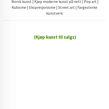
Norsk kunst | Kjøp moderne kunst på nett | Pop art |
Kubisme | Ekspresjonisme | Street art | Fargesterke
kunstverk
(Kjøp kunst til salgs)
72 72 72 ┃28828
┃
88888888888