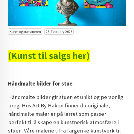
KUNST INVESTERING
KUNSTSTILER
FARGETEORI
Kunst og kunstneren
25. February 2025
KJØP KUNST TIL SALGS
(Kunst til salgs her)
POP ART
FARGERIK KUNST
MALERIER TIL SALGS
Håndmalte bilder for stue
KUNST
Håndmalte bilder gir stuen et unikt og personlig
KUNSTNER BLOGG - EN KUNSTNERS DAGBOK
preg. Hos Art By Hakon finner du originale,
håndmalte malerier på lerret som passer
STORE MALERIER TIL STUE
perfekt til å skape en kunstnerisk atmosfære i
NORSK KUNST
stuen. Våre malerier, fra fargerike kunstverk til