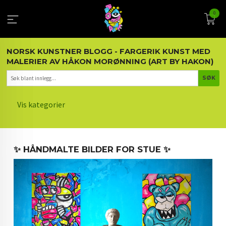
Gå
0
til
innholdet
NORSK KUNSTNER BLOGG - FARGERIK KUNST MED
MALERIER AV HÅKON MORØNNING (ART BY HAKON)
Vis kategorier
HOVEDSIDEN
✨ HÅNDMALTE BILDER FOR STUE ✨
KUNST OG KUNSTNEREN
MALERIER BLOGG
ARTIKLER OM KUNST
INTERIØR OG KUNST