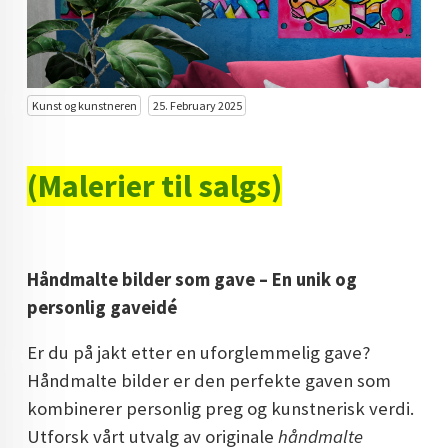
KUNST INVESTERING
KUNSTSTILER
FARGETEORI
Kunst og kunstneren
25. February 2025
KJØP KUNST TIL SALGS
(Malerier til salgs)
POP ART
FARGERIK KUNST
MALERIER TIL SALGS
Håndmalte bilder som gave – En unik og
personlig gaveidé
KUNST
KUNSTNER BLOGG - EN KUNSTNERS DAGBOK
Er du på jakt etter en uforglemmelig gave?
Håndmalte bilder er den perfekte gaven som
STORE MALERIER TIL STUE
kombinerer personlig preg og kunstnerisk verdi.
NORSK KUNST
Utforsk vårt utvalg av originale
håndmalte