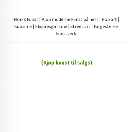
Norsk kunst | Kjøp moderne kunst på nett | Pop art |
Kubisme | Ekspresjonisme | Street art | Fargesterke
kunstverk
(Kjøp kunst til salgs)
72 72 72 ┃28828
┃
88888888888