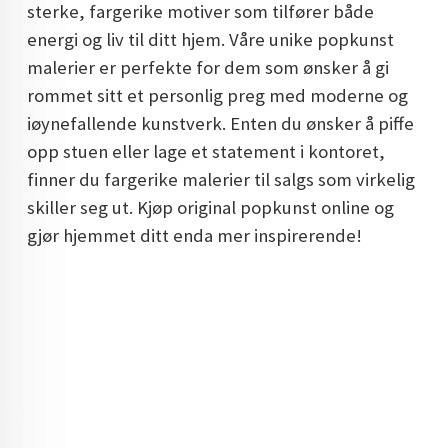
sterke, fargerike motiver som tilfører både
DOPAMIN DECOR NORGE
energi og liv til ditt hjem. Våre unike popkunst
DOPAMIN DECOR NORGE
malerier er perfekte for dem som ønsker å gi
rommet sitt et personlig preg med moderne og
iøynefallende kunstverk. Enten du ønsker å piffe
opp stuen eller lage et statement i kontoret,
finner du fargerike malerier til salgs som virkelig
skiller seg ut. Kjøp original popkunst online og
gjør hjemmet ditt enda mer inspirerende!