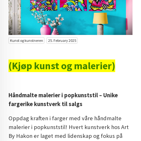
KUNST INVESTERING
KUNSTSTILER
FARGETEORI
Kunst og kunstneren
25. February 2025
KJØP KUNST TIL SALGS
POP ART
(Kjøp kunst og malerier)
FARGERIK KUNST
MALERIER TIL SALGS
Håndmalte malerier i popkunststil – Unike
KUNST
fargerike kunstverk til salgs
KUNSTNER BLOGG - EN KUNSTNERS DAGBOK
Oppdag kraften i farger med våre håndmalte
STORE MALERIER TIL STUE
malerier i popkunststil! Hvert kunstverk hos Art
By Hakon er laget med lidenskap og fokus på
NORSK KUNST