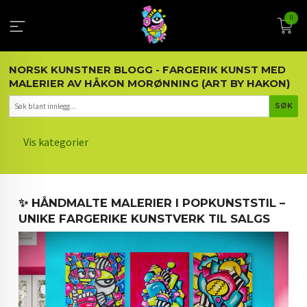
Gå
0
til
innholdet
NORSK KUNSTNER BLOGG - FARGERIK KUNST MED
MALERIER AV HÅKON MORØNNING (ART BY HAKON)
Vis kategorier
HOVEDSIDEN
✨ HÅNDMALTE MALERIER I POPKUNSTSTIL –
KUNST OG KUNSTNEREN
UNIKE FARGERIKE KUNSTVERK TIL SALGS
MALERIER BLOGG
ARTIKLER OM KUNST
INTERIØR OG KUNST