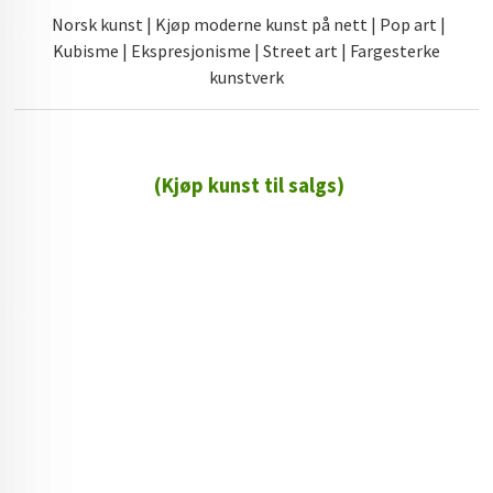
Norsk kunst | Kjøp moderne kunst på nett | Pop art |
Kubisme | Ekspresjonisme | Street art | Fargesterke
kunstverk
(Kjøp kunst til salgs)
72 72 72 ┃28828
┃
88888888888