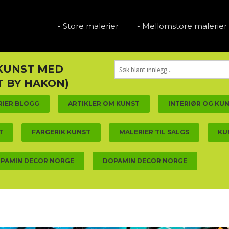
- Store malerier
- Mellomstore malerier
 KUNST MED
 BY HAKON)
RIER BLOGG
ARTIKLER OM KUNST
INTERIØR OG KU
T
FARGERIK KUNST
MALERIER TIL SALGS
KU
PAMIN DECOR NORGE
DOPAMIN DECOR NORGE