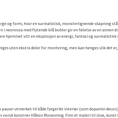
rge og form, hvor en surrealistisk, monsterlignende skapning står
n i neonrosa med flytende blå bobler gir en følelse av en annen d
føre hjemmet sitt en eksplosjon av energi, fantasi og surrealistisk
ges uten ekstra deler for montering, men kan henges slik det er, i
som passer utmerket til både fargerikt interiør (som dopamin decor
norsk kunstner Håkon Morønning. Finn et maleri til stue, kunst t