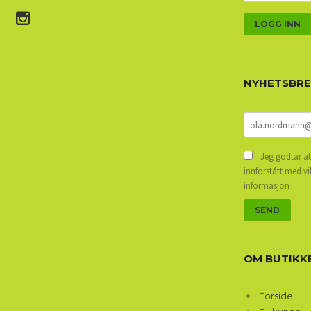
NYHETSBR
Jeg godtar at
innforstått med vi
informasjon
OM BUTIKK
Forside