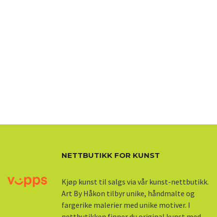
NETTBUTIKK FOR KUNST
Kjøp kunst til salgs via vår kunst-nettbutikk.
Art By Håkon tilbyr unike, håndmalte og
fargerike malerier med unike motiver. I
nettbutikken finner du original kunst med