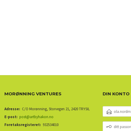
MORØNNING VENTURES
DIN KONTO
E-
Adresse:
C/O Morønning, Storvegen 21, 2420 TRYSIL
POSTADRESSE
E-post:
post@artbyhakon.no
DITT
Foretaksregisteret:
932534010
PASSORD