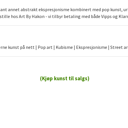
blant annet abstrakt ekspresjonisme kombinert med pop kunst, urb
stille hos Art By Hakon - vi tilbyr betaling med både Vipps og Klar
ne kunst på nett | Pop art | Kubisme | Ekspresjonisme | Street ar
(Kjøp kunst til salgs)
72 72 72 ┃28828
┃
88888888888