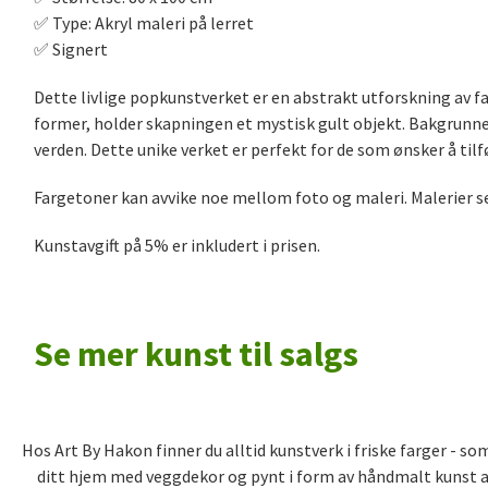
✅️ Type: Akryl maleri på lerret
✅️ Signert
Dette livlige popkunstverket er en abstrakt utforskning av fa
former, holder skapningen et mystisk gult objekt. Bakgrunne
verden. Dette unike verket er perfekt for de som ønsker å til
Fargetoner kan avvike noe mellom foto og maleri. Malerier sel
Kunstavgift på 5% er inkludert i prisen.
Se mer kunst til salgs
Hos Art By Hakon finner du alltid kunstverk i friske farger - 
ditt hjem med veggdekor og pynt i form av håndmalt kunst av 