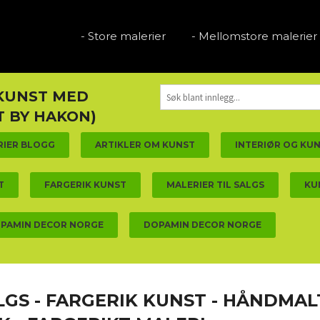
- Store malerier
- Mellomstore malerier
 KUNST MED
 BY HAKON)
RIER BLOGG
ARTIKLER OM KUNST
INTERIØR OG KU
T
FARGERIK KUNST
MALERIER TIL SALGS
KU
PAMIN DECOR NORGE
DOPAMIN DECOR NORGE
ALGS - FARGERIK KUNST - HÅNDMAL