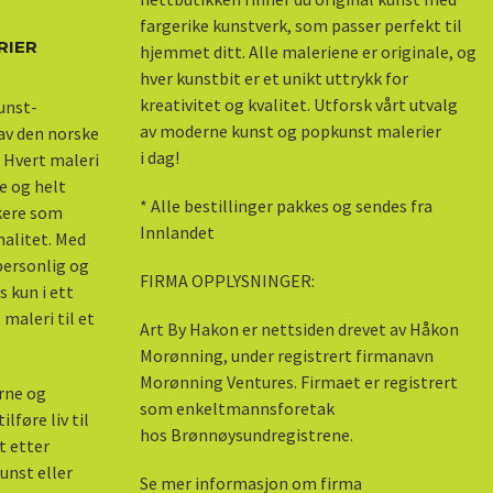
fargerike kunstverk, som passer perfekt til
RIER
hjemmet ditt. Alle maleriene er originale, og
hver kunstbit er et unikt uttrykk for
kreativitet og kvalitet. Utforsk vårt utvalg
kunst-
av moderne kunst og popkunst malerier
 av den norske
i dag!
 Hvert maleri
e og helt
* Alle bestillinger pakkes og sendes fra
skere som
Innlandet
nalitet. Med
 personlig og
FIRMA OPPLYSNINGER:
s kun i ett
maleri til et
Art By Hakon er nettsiden drevet av Håkon
Morønning, under registrert firmanavn
Morønning Ventures. Firmaet er registrert
erne og
som enkeltmannsforetak
lføre liv til
hos Brønnøysundregistrene.
kt etter
unst eller
Se mer informasjon om firma