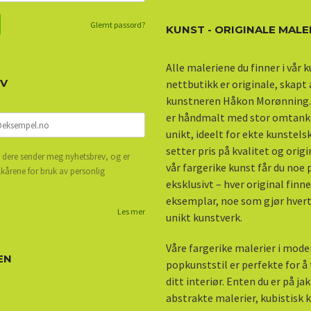
Glemt passord?
KUNST - ORIGINALE MALE
Alle maleriene du finner i vår 
EV
nettbutikk er originale, skapt
kunstneren Håkon Morønning.
er håndmalt med stor omtank
unikt, ideelt for ekte kunstel
setter pris på kvalitet og origi
 dere sender meg nyhetsbrev, og er
vår fargerike kunst får du noe
lkårene for bruk av personlig
eksklusivt – hver original finne
eksemplar, noe som gjør hvert 
Les mer
unikt kunstverk.
Våre fargerike malerier i mod
EN
popkunststil er perfekte for å ti
ditt interiør. Enten du er på ja
abstrakte malerier, kubistisk k