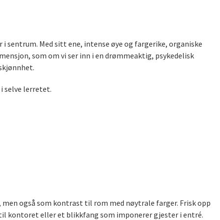
 i sentrum. Med sitt ene, intense øye og fargerike, organiske
imensjon, som om vi ser inn i en drømmeaktig, psykedelisk
 skjønnhet.
 selve lerretet.
), men også som kontrast til rom med nøytrale farger. Frisk opp
il kontoret eller et blikkfang som imponerer gjester i entré.