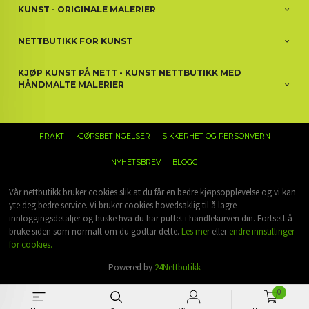
KUNST - ORIGINALE MALERIER
NETTBUTIKK FOR KUNST
KJØP KUNST PÅ NETT - KUNST NETTBUTIKK MED
HÅNDMALTE MALERIER
FRAKT
KJØPSBETINGELSER
SIKKERHET OG PERSONVERN
NYHETSBREV
BLOGG
Vår nettbutikk bruker cookies slik at du får en bedre kjøpsopplevelse og vi kan
yte deg bedre service. Vi bruker cookies hovedsaklig til å lagre
innloggingsdetaljer og huske hva du har puttet i handlekurven din. Fortsett å
bruke siden som normalt om du godtar dette.
Les mer
eller
endre innstillinger
for cookies.
Powered by
24Nettbutikk
0