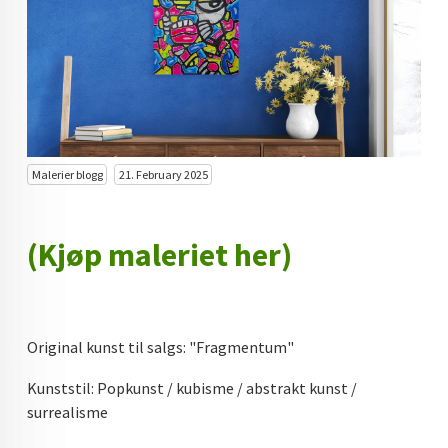
KUNST INVESTERING
KUNSTSTILER
FARGETEORI
KJØP KUNST TIL SALGS
Malerier blogg
21. February 2025
POP ART
FARGERIK KUNST
(Kjøp maleriet her)
MALERIER TIL SALGS
KUNST
Original kunst til salgs: "Fragmentum"
KUNSTNER BLOGG - EN KUNSTNERS DAGBOK
Kunststil: Popkunst / kubisme / abstrakt kunst /
STORE MALERIER TIL STUE
surrealisme
NORSK KUNST