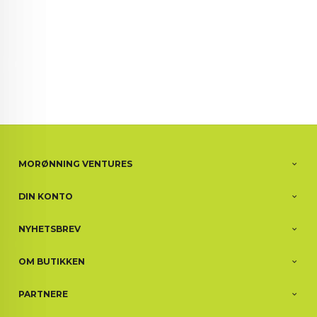
MORØNNING VENTURES
DIN KONTO
NYHETSBREV
OM BUTIKKEN
PARTNERE