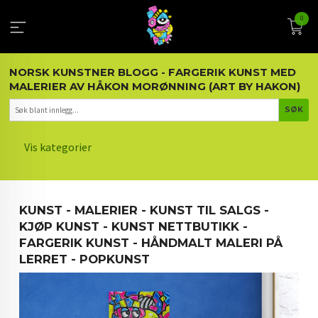
Gå
0
til
innholdet
NORSK KUNSTNER BLOGG - FARGERIK KUNST MED
MALERIER AV HÅKON MORØNNING (ART BY HAKON)
Vis kategorier
HOVEDSIDEN
KUNST - MALERIER - KUNST TIL SALGS -
KUNST OG KUNSTNEREN
KJØP KUNST - KUNST NETTBUTIKK -
FARGERIK KUNST - HÅNDMALT MALERI PÅ
MALERIER BLOGG
LERRET - POPKUNST
ARTIKLER OM KUNST
INTERIØR OG KUNST