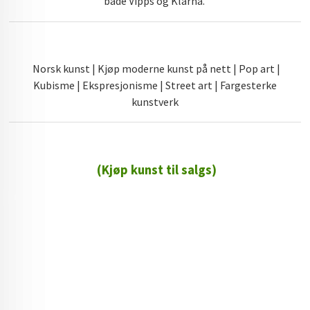
både Vipps og Klarna.
Norsk kunst | Kjøp moderne kunst på nett | Pop art |
Kubisme | Ekspresjonisme | Street art | Fargesterke
kunstverk
(Kjøp kunst til salgs)
72 72 72 ┃28828
┃
88888888888