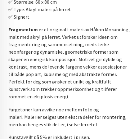
✅️ Størrelse: 60 x 80 cm
DOPAMIN DECOR NORGE
✅️ Type: Akryl maleri på lerret
✅️ Signert
DOPAMIN DECOR NORGE
Fragmentum
er et originalt maleri av Håkon Morønning,
malt med akryl på lerret. Verket utforsker ideen om
fragmentering og sammensetning, med sterke
neonfarger og dynamiske, geometriske former som
skaper en energisk komposisjon. Motivet gir dybde og
kontrast, mens de levende fargene vekker assosiasjoner
til både pop art, kubisme og med abstrakte former.
Perfekt for deg som ønsker et unikt og kraftfullt
kunstverk som trekker oppmerksomhet og tilfører
rommet en eksplosiv energi.
Fargetoner kan avvike noe mellom foto og
maleri. Malerier selges uten ekstra deler for montering,
men kan henges slik det er, i selve lerretet.
Kunstavgift på 5% er inkludert i prisen.