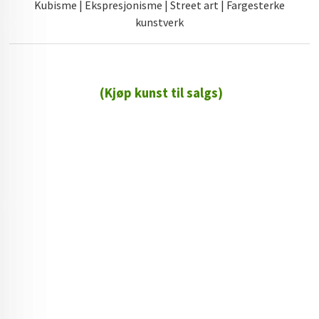
Kubisme | Ekspresjonisme | Street art | Fargesterke
kunstverk
(Kjøp kunst til salgs)
72 72 72 ┃28828
┃
88888888888