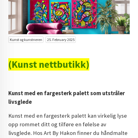
KUNST INVESTERING
KUNSTSTILER
FARGETEORI
Kunst og kunstneren
25. February 2025
KJØP KUNST TIL SALGS
POP ART
(Kunst nettbutikk)
FARGERIK KUNST
MALERIER TIL SALGS
Kunst med en fargesterk palett som utstråler
KUNST
livsglede
KUNSTNER BLOGG - EN KUNSTNERS DAGBOK
Kunst med en fargesterk palett kan virkelig lyse
STORE MALERIER TIL STUE
opp rommet ditt og tilføre en følelse av
livsglede. Hos Art By Hakon finner du håndmalte
NORSK KUNST