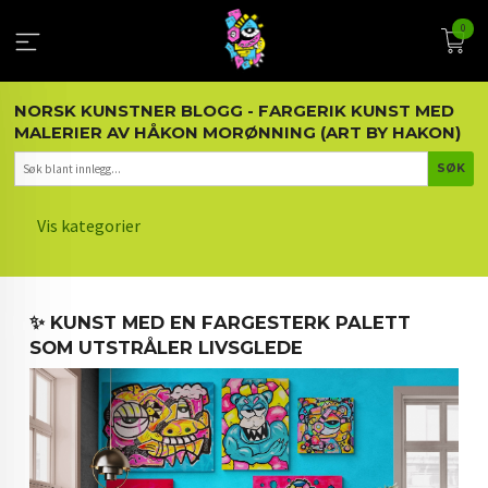
Gå
0
til
innholdet
NORSK KUNSTNER BLOGG - FARGERIK KUNST MED
MALERIER AV HÅKON MORØNNING (ART BY HAKON)
Vis kategorier
HOVEDSIDEN
✨ KUNST MED EN FARGESTERK PALETT
KUNST OG KUNSTNEREN
SOM UTSTRÅLER LIVSGLEDE
MALERIER BLOGG
ARTIKLER OM KUNST
INTERIØR OG KUNST