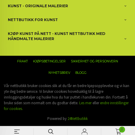
KUNST - ORIGINALE MALERIER
NETTBUTIKK FOR KUNST
KJØP KUNST PÅ NETT - KUNST NETTBUTIKK MED
HÅNDMALTE MALERIER
FRAKT
KJØPSBETINGELSER
SIKKERHET OG PERSONVERN
NYHETSBREV
BLOGG
Vår nettbutikk bruker cookies slik at du får en bedre kjøpsopplevelse og vi kan
yte deg bedre service. Vi bruker cookies hovedsaklig til å lagre
innloggingsdetaljer og huske hva du har puttet i handlekurven din. Fortsett å
bruke siden som normalt om du godtar dette.
Les mer
eller
endre innstillinger
for cookies.
Powered by
24Nettbutikk
0