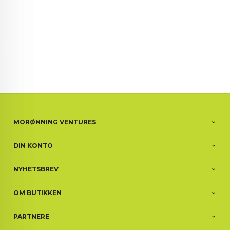
MORØNNING VENTURES
DIN KONTO
NYHETSBREV
OM BUTIKKEN
PARTNERE