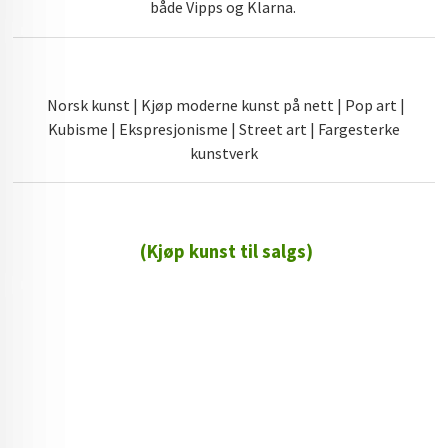
både Vipps og Klarna.
Norsk kunst | Kjøp moderne kunst på nett | Pop art |
Kubisme | Ekspresjonisme | Street art | Fargesterke
kunstverk
(Kjøp kunst til salgs)
72 72 72 ┃28828
┃
88888888888