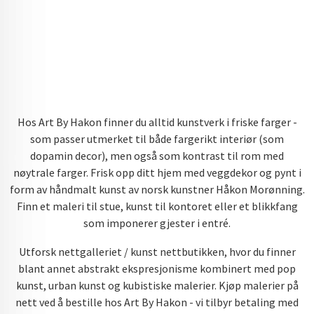
Hos Art By Hakon finner du alltid kunstverk i friske farger -
som passer utmerket til både fargerikt interiør (som
dopamin decor), men også som kontrast til rom med
nøytrale farger. Frisk opp ditt hjem med veggdekor og pynt i
form av håndmalt kunst av norsk kunstner Håkon Morønning.
Finn et maleri til stue, kunst til kontoret eller et blikkfang
som imponerer gjester i entré.
Utforsk nettgalleriet / kunst nettbutikken, hvor du finner
blant annet abstrakt ekspresjonisme kombinert med pop
kunst, urban kunst og kubistiske malerier. Kjøp malerier på
nett ved å bestille hos Art By Hakon - vi tilbyr betaling med