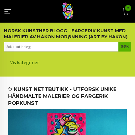
Gå
0
til
innholdet
NORSK KUNSTNER BLOGG - FARGERIK KUNST MED
MALERIER AV HÅKON MORØNNING (ART BY HAKON)
Vis kategorier
HOVEDSIDEN
✨ KUNST NETTBUTIKK - UTFORSK UNIKE
KUNST OG KUNSTNEREN
HÅNDMALTE MALERIER OG FARGERIK
POPKUNST
MALERIER BLOGG
ARTIKLER OM KUNST
INTERIØR OG KUNST