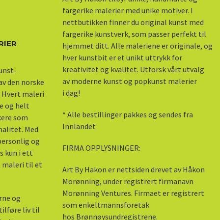
fargerike malerier med unike motiver. I
nettbutikken finner du original kunst med
fargerike kunstverk, som passer perfekt til
RIER
hjemmet ditt. Alle maleriene er originale, og
hver kunstbit er et unikt uttrykk for
kreativitet og kvalitet. Utforsk vårt utvalg
kunst-
av moderne kunst og popkunst malerier
 av den norske
i dag!
 Hvert maleri
e og helt
* Alle bestillinger pakkes og sendes fra
skere som
Innlandet
nalitet. Med
 personlig og
FIRMA OPPLYSNINGER:
s kun i ett
maleri til et
Art By Hakon er nettsiden drevet av Håkon
Morønning, under registrert firmanavn
Morønning Ventures. Firmaet er registrert
erne og
som enkeltmannsforetak
lføre liv til
hos Brønnøysundregistrene.