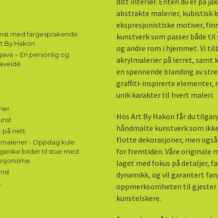
ditt interiør. Enten du er på ja
abstrakte malerier, kubistisk k
ekspresjonistiske motiver, fin
unst med fargesprakende
kunstverk som passer både til 
rt By Hakon
og andre rom i hjemmet. Vi til
ave – En personlig og
akrylmalerier på lerret, samt
aveidé
en spennende blanding av stre
graffiti-inspirerte elementer,
unik karakter til hvert maleri.
ier
Hos Art By Hakon får du tilgang
unst
håndmalte kunstverk som ikke
 på nett
flotte dekorasjoner, men også
malerier - Oppdag kule
for fremtiden. Våre originale m
gerike bilder til stue med
esjonisme
laget med fokus på detaljer, f
nst
dynamikk, og vil garantert fa
s
oppmerksomheten til gjester
kunstelskere.