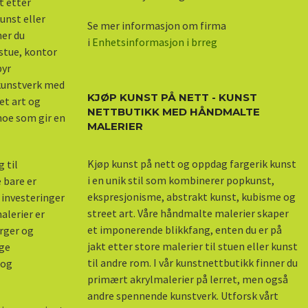
kt etter
unst eller
Se mer informasjon om firma
ner du
i
Enhetsinformasjon i brreg
stue, kontor
byr
 kunstverk med
KJØP KUNST PÅ NETT - KUNST
et art og
NETTBUTIKK MED HÅNDMALTE
 noe som gir en
MALERIER
Kjøp kunst på nett og oppdag fargerik kunst
 til
i en unik stil som kombinerer popkunst,
 bare er
ekspresjonisme, abstrakt kunst, kubisme og
 investeringer
street art. Våre håndmalte malerier skaper
alerier er
et imponerende blikkfang, enten du er på
arger og
jakt etter store malerier til stuen eller kunst
nge
til andre rom. I vår kunstnettbutikk finner du
 og
primært akrylmalerier på lerret, men også
andre spennende kunstverk. Utforsk vårt