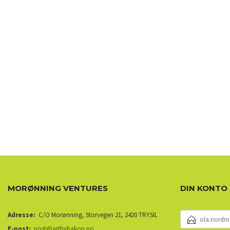
MORØNNING VENTURES
DIN KONTO
E-
Adresse:
C/O Morønning, Storvegen 21, 2420 TRYSIL
POSTADRESSE
E-post:
post@artbyhakon.no