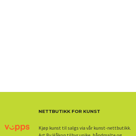
NETTBUTIKK FOR KUNST
Kjøp kunst til salgs via vår kunst-nettbutikk.
Art By Håkon tilbyr unike, håndmalte og