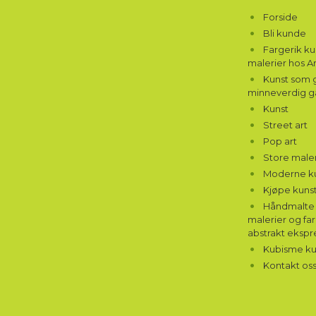
Forside
Bli kunde
Fargerik k
malerier hos A
Kunst som g
minneverdig g
Kunst
Street art
Pop art
Store maler
Moderne k
Kjøpe kunst
Håndmalte 
malerier og far
abstrakt ekspr
Kubisme ku
Kontakt os