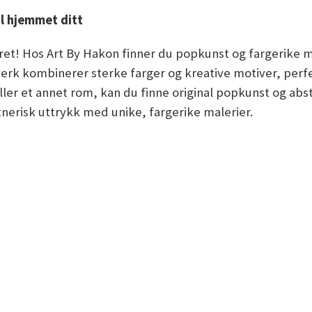
il hjemmet ditt
ret! Hos Art By Hakon finner du popkunst og fargerike ma
erk kombinerer sterke farger og kreative motiver, perfe
eller et annet rom, kan du finne original popkunst og abs
stnerisk uttrykk med unike, fargerike malerier.