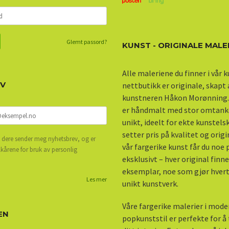
Glemt passord?
KUNST - ORIGINALE MALE
Alle maleriene du finner i vår 
EV
nettbutikk er originale, skapt
kunstneren Håkon Morønning.
er håndmalt med stor omtank
unikt, ideelt for ekte kunstel
setter pris på kvalitet og origi
 dere sender meg nyhetsbrev, og er
vår fargerike kunst får du noe
lkårene for bruk av personlig
eksklusivt – hver original finne
eksemplar, noe som gjør hvert 
Les mer
unikt kunstverk.
Våre fargerike malerier i mod
EN
popkunststil er perfekte for å ti