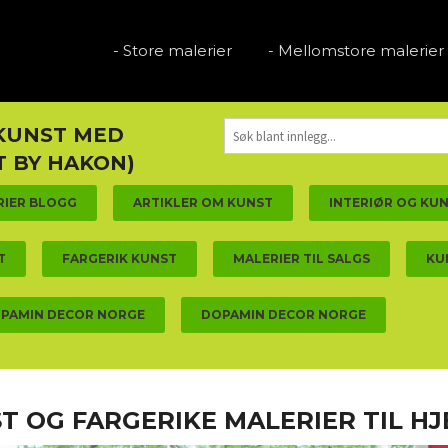
- Store malerier
- Mellomstore malerier
 KUNST MED
 BY HAKON)
RIER BLOGG
ARTIKLER OM KUNST
INTERIØR OG KU
T
FARGERIK KUNST
MALERIER TIL SALGS
KU
PAMIN DECOR NORGE
DOPAMIN DECOR NORGE
T OG FARGERIKE MALERIER TIL H