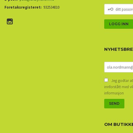
DITT
Foretaksregisteret:
932534010
PASSORD
NYHETSBR
Jeg godtar at
innforstått med vi
informasjon
OM BUTIKK