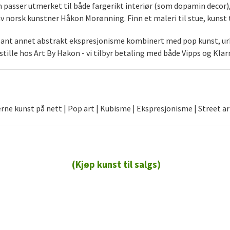
som passer utmerket til både fargerikt interiør (som dopamin decor
norsk kunstner Håkon Morønning. Finn et maleri til stue, kunst t
blant annet abstrakt ekspresjonisme kombinert med pop kunst, urb
stille hos Art By Hakon - vi tilbyr betaling med både Vipps og Klar
ne kunst på nett | Pop art | Kubisme | Ekspresjonisme | Street ar
(Kjøp kunst til salgs)