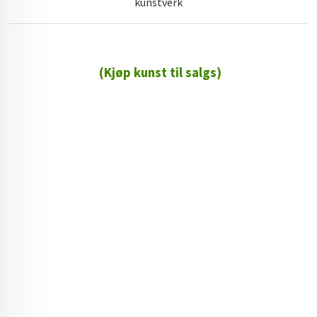
kunstverk
(Kjøp kunst til salgs)
72 72 72 ┃28828
┃
88888888888