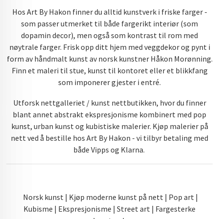
Hos Art By Hakon finner du alltid kunstverk i friske farger -
som passer utmerket til både fargerikt interiør (som
dopamin decor), men også som kontrast til rom med
nøytrale farger. Frisk opp ditt hjem med veggdekor og pynt i
form av håndmalt kunst av norsk kunstner Håkon Morønning.
Finn et maleri til stue, kunst til kontoret eller et blikkfang
som imponerer gjester i entré.
Utforsk nettgalleriet / kunst nettbutikken, hvor du finner
blant annet abstrakt ekspresjonisme kombinert med pop
kunst, urban kunst og kubistiske malerier. Kjøp malerier på
nett ved å bestille hos Art By Hakon - vi tilbyr betaling med
både Vipps og Klarna.
Norsk kunst | Kjøp moderne kunst på nett | Pop art |
Kubisme | Ekspresjonisme | Street art | Fargesterke