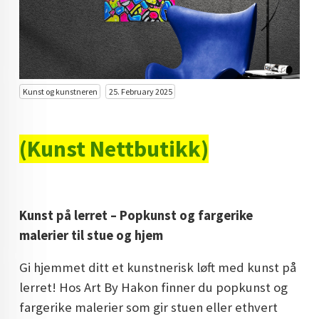
KUNST INVESTERING
KUNSTSTILER
FARGETEORI
Kunst og kunstneren
25. February 2025
KJØP KUNST TIL SALGS
POP ART
(Kunst Nettbutikk)
FARGERIK KUNST
MALERIER TIL SALGS
Kunst på lerret – Popkunst og fargerike
KUNST
malerier til stue og hjem
KUNSTNER BLOGG - EN KUNSTNERS DAGBOK
Gi hjemmet ditt et kunstnerisk løft med kunst på
STORE MALERIER TIL STUE
lerret! Hos Art By Hakon finner du popkunst og
fargerike malerier som gir stuen eller ethvert
NORSK KUNST