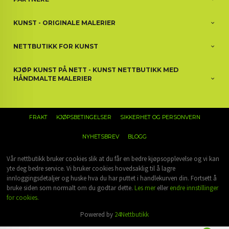
KUNST - ORIGINALE MALERIER
NETTBUTIKK FOR KUNST
KJØP KUNST PÅ NETT - KUNST NETTBUTIKK MED
HÅNDMALTE MALERIER
FRAKT
KJØPSBETINGELSER
SIKKERHET OG PERSONVERN
NYHETSBREV
BLOGG
Vår nettbutikk bruker cookies slik at du får en bedre kjøpsopplevelse og vi kan
yte deg bedre service. Vi bruker cookies hovedsaklig til å lagre
innloggingsdetaljer og huske hva du har puttet i handlekurven din. Fortsett å
bruke siden som normalt om du godtar dette.
Les mer
eller
endre innstillinger
for cookies.
Powered by
24Nettbutikk