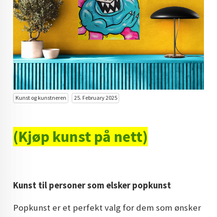
KUNST INVESTERING
KUNSTSTILER
FARGETEORI
KJØP KUNST TIL SALGS
POP ART
Kunst og kunstneren
25. February 2025
FARGERIK KUNST
MALERIER TIL SALGS
(Kjøp kunst på nett)
KUNST
KUNSTNER BLOGG - EN KUNSTNERS DAGBOK
Kunst til personer som elsker popkunst
STORE MALERIER TIL STUE
Popkunst er et perfekt valg for dem som ønsker
NORSK KUNST