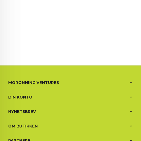
MORØNNING VENTURES
DIN KONTO
NYHETSBREV
OM BUTIKKEN
PARTNERE