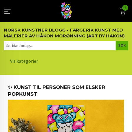
Gå
0
til
innholdet
NORSK KUNSTNER BLOGG - FARGERIK KUNST MED
MALERIER AV HÅKON MORØNNING (ART BY HAKON)
Vis kategorier
HOVEDSIDEN
✨ KUNST TIL PERSONER SOM ELSKER
KUNST OG KUNSTNEREN
POPKUNST
MALERIER BLOGG
ARTIKLER OM KUNST
INTERIØR OG KUNST