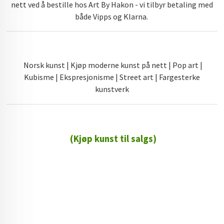
nett ved å bestille hos Art By Hakon - vi tilbyr betaling med
både Vipps og Klarna.
Norsk kunst | Kjøp moderne kunst på nett | Pop art |
Kubisme | Ekspresjonisme | Street art | Fargesterke
kunstverk
(Kjøp kunst til salgs)
72 72 72 ┃28828
┃
88888888888