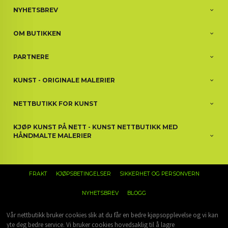
NYHETSBREV
OM BUTIKKEN
PARTNERE
KUNST - ORIGINALE MALERIER
NETTBUTIKK FOR KUNST
KJØP KUNST PÅ NETT - KUNST NETTBUTIKK MED
HÅNDMALTE MALERIER
FRAKT
KJØPSBETINGELSER
SIKKERHET OG PERSONVERN
NYHETSBREV
BLOGG
Vår nettbutikk bruker cookies slik at du får en bedre kjøpsopplevelse og vi kan
yte deg bedre service. Vi bruker cookies hovedsaklig til å lagre