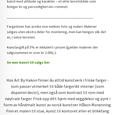
kunst med attitude og karakter – et ekte lerretsbilde som
bringer liv og personlighet inn i rommet.
________________________________________________
Fargetoner kan avvike noe mellom foto og maleri. Malerier
selges uten ekstra deler for montering, men kan henges slik det
er, i selve lerretet.
Kunstavgift på 5% er inkludert i prisen (gjelder malerier der
salgssummen er over kr 2.000,-).
Se mer kunst til salgs her
Hos Art By Hakon finner du alltid kunstverk i friske farger -
som passer utmerket til både fargerikt interiør (som
dopamin decor), men også som kontrast til rom med
nøytrale farger. Frisk opp ditt hjem med veggdekor og pynt i
form av håndmalt kunst av norsk kunstner Håkon Morønning.
Finn et maleri til stue, kunst til kontoret eller et blikkfang