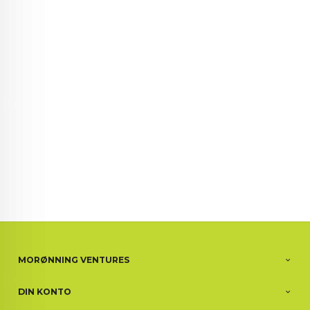
72 72 72 ┃28828
┃
88888888888
MORØNNING VENTURES
DIN KONTO