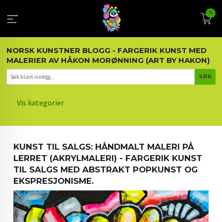
Gå
0
til
innholdet
NORSK KUNSTNER BLOGG - FARGERIK KUNST MED
MALERIER AV HÅKON MORØNNING (ART BY HAKON)
Vis kategorier
HOVEDSIDEN
KUNST TIL SALGS: HÅNDMALT MALERI PÅ
KUNST OG KUNSTNEREN
LERRET (AKRYLMALERI) - FARGERIK KUNST
TIL SALGS MED ABSTRAKT POPKUNST OG
MALERIER BLOGG
EKSPRESJONISME.
ARTIKLER OM KUNST
INTERIØR OG KUNST