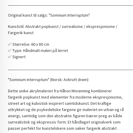
____________________________________________________________
Original kunst til salgs: "Somnium Interruptum"
Kunststil: Abstrakt popkunst / surrealisme / ekspresjonisme /
Fargerik kunst
✅️ Størrelse: 60 x 80 cm
✅️ Type: Håndmalt maleri på lerret
✅️ Signert
____________________________________________________________
"Somnium Interruptum" (Norsk: Avbrutt drøm)
Dette unike akrylmaleriet fra Håkon Morønning kombinerer
fargerik popkunst med elementer fra moderne ekspresjonisme,
street art og kubistisk inspirert samtidskunst. Det kraftige
uttrykket og de psykedeliske fargene gir maleriet en urban og rå
energi, samtidig som den abstrakte figuren bærer preg av både
surrealistisk og ekspressiv form. Et håndlaget originalverk som
passer perfekt for kunstelskere som søker fargerik abstrakt