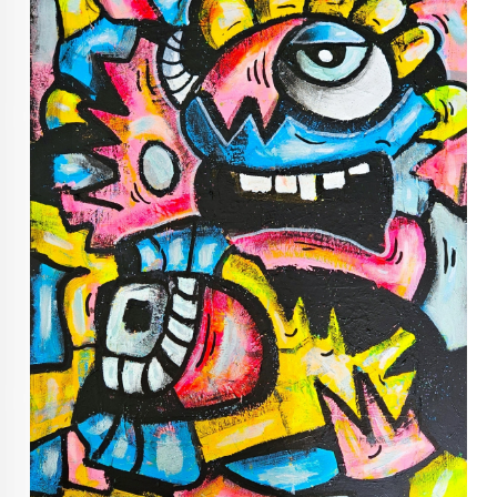
KUNST INVESTERING
KUNSTSTILER
FARGETEORI
KJØP KUNST TIL SALGS
POP ART
FARGERIK KUNST
MALERIER TIL SALGS
KUNST
KUNSTNER BLOGG - EN KUNSTNERS DAGBOK
STORE MALERIER TIL STUE
NORSK KUNST