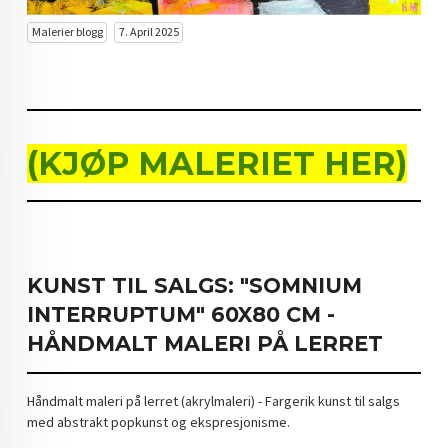
DOPAMIN DECOR NORGE
Malerier blogg
7. April 2025
DOPAMIN DECOR NORGE
(KJØP MALERIET HER)
KUNST TIL SALGS: "SOMNIUM
INTERRUPTUM" 60X80 CM -
HÅNDMALT MALERI PÅ LERRET
Håndmalt maleri på lerret (akrylmaleri) - Fargerik kunst til salgs
med abstrakt popkunst og ekspresjonisme.