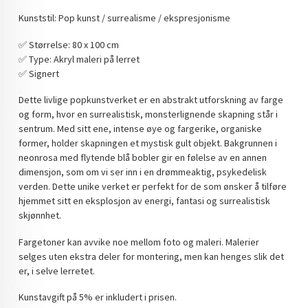
DOPAMIN DECOR NORGE
Kunststil: Pop kunst / surrealisme / ekspresjonisme
DOPAMIN DECOR NORGE
✅️ Størrelse: 80 x 100 cm
✅️ Type: Akryl maleri på lerret
✅️ Signert
Dette livlige popkunstverket er en abstrakt utforskning av farge
og form, hvor en surrealistisk, monsterlignende skapning står i
sentrum. Med sitt ene, intense øye og fargerike, organiske
former, holder skapningen et mystisk gult objekt. Bakgrunnen i
neonrosa med flytende blå bobler gir en følelse av en annen
dimensjon, som om vi ser inn i en drømmeaktig, psykedelisk
verden. Dette unike verket er perfekt for de som ønsker å tilføre
hjemmet sitt en eksplosjon av energi, fantasi og surrealistisk
skjønnhet.
Fargetoner kan avvike noe mellom foto og maleri. Malerier
selges uten ekstra deler for montering, men kan henges slik det
er, i selve lerretet.
Kunstavgift på 5% er inkludert i prisen.