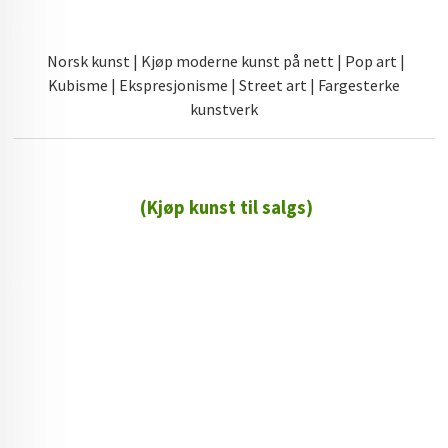
Norsk kunst | Kjøp moderne kunst på nett | Pop art |
Kubisme | Ekspresjonisme | Street art | Fargesterke
kunstverk
(Kjøp kunst til salgs)
72 72 72 ┃28828
┃
88888888888