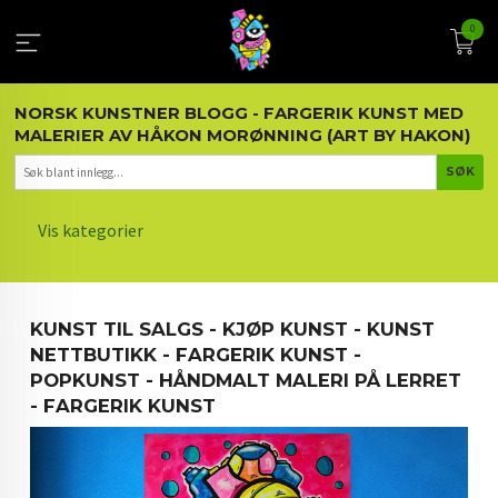
Gå
0
til
innholdet
NORSK KUNSTNER BLOGG - FARGERIK KUNST MED
MALERIER AV HÅKON MORØNNING (ART BY HAKON)
Vis kategorier
HOVEDSIDEN
KUNST TIL SALGS - KJØP KUNST - KUNST
KUNST OG KUNSTNEREN
NETTBUTIKK - FARGERIK KUNST -
POPKUNST - HÅNDMALT MALERI PÅ LERRET
MALERIER BLOGG
- FARGERIK KUNST
ARTIKLER OM KUNST
INTERIØR OG KUNST