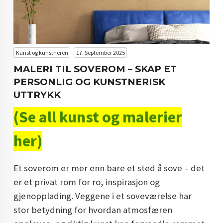
KUNST INVESTERING
KUNSTSTILER
FARGETEORI
Kunst og kunstneren
17. September 2025
MALERI TIL SOVEROM – SKAP ET
KJØP KUNST TIL SALGS
PERSONLIG OG KUNSTNERISK
POP ART
UTTRYKK
(Se all kunst og malerier
FARGERIK KUNST
MALERIER TIL SALGS
her)
KUNST
Et soverom er mer enn bare et sted å sove – det
KUNSTNER BLOGG - EN KUNSTNERS DAGBOK
er et privat rom for ro, inspirasjon og
STORE MALERIER TIL STUE
gjenopplading. Veggene i et soveværelse har
stor betydning for hvordan atmosfæren
NORSK KUNST