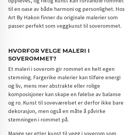
oppleves, og riktig kunst kan forvandle rommet
DOPAMIN DECOR NORGE
til en oase av både harmoni og personlighet. Hos
Art By Hakon finner du originale malerier som
DOPAMIN DECOR NORGE
passer perfekt som veggkunst til soverommet.
HVORFOR VELGE MALERI I
SOVEROMMET?
Et maleri i soverom gir rommet en helt egen
stemning. Fargerike malerier kan tilføre energi
og liv, mens mer abstrakte eller rolige
komposisjoner kan skape en følelse av balanse
og ro. Kunst til soveværelset er derfor ikke bare
dekorasjon, men også en måte å påvirke
stemningen i rommet på.
Mange ser etter kunst til vegg i soverom som