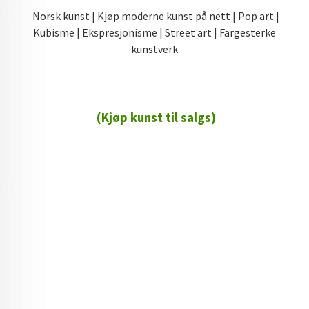
Norsk kunst | Kjøp moderne kunst på nett | Pop art |
Kubisme | Ekspresjonisme | Street art | Fargesterke
kunstverk
(Kjøp kunst til salgs)
72 72 72 ┃28828
┃
88888888888