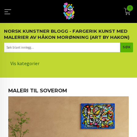
Gå
0
til
innholdet
NORSK KUNSTNER BLOGG - FARGERIK KUNST MED
MALERIER AV HÅKON MORØNNING (ART BY HAKON)
Vis kategorier
HOVEDSIDEN
MALERI TIL SOVEROM
KUNST OG KUNSTNEREN
MALERIER BLOGG
ARTIKLER OM KUNST
INTERIØR OG KUNST