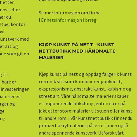
kt etter
unst eller
Se mer informasjon om firma
ner du
i
Enhetsinformasjon i brreg
stue, kontor
byr
 kunstverk med
KJØP KUNST PÅ NETT - KUNST
et art og
NETTBUTIKK MED HÅNDMALTE
 noe som gir en
MALERIER
Kjøp kunst på nett og oppdag fargerik kunst
 til
i en unik stil som kombinerer popkunst,
 bare er
ekspresjonisme, abstrakt kunst, kubisme og
 investeringer
street art. Våre håndmalte malerier skaper
alerier er
et imponerende blikkfang, enten du er på
arger og
jakt etter store malerier til stuen eller kunst
nge
til andre rom. I vår kunstnettbutikk finner du
 og
primært akrylmalerier på lerret, men også
andre spennende kunstverk. Utforsk vårt