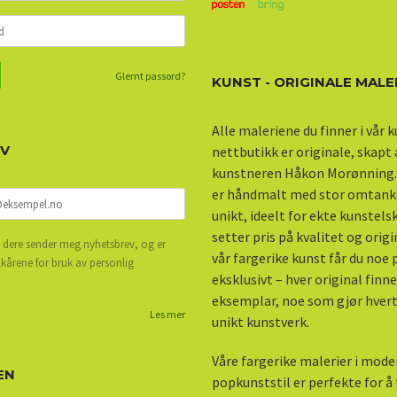
Glemt passord?
KUNST - ORIGINALE MALE
Alle maleriene du finner i vår 
EV
nettbutikk er originale, skapt
kunstneren Håkon Morønning.
er håndmalt med stor omtank
unikt, ideelt for ekte kunstel
setter pris på kvalitet og origi
 dere sender meg nyhetsbrev, og er
vår fargerike kunst får du noe
lkårene for bruk av personlig
eksklusivt – hver original finne
eksemplar, noe som gjør hvert 
Les mer
unikt kunstverk.
Våre fargerike malerier i mod
EN
popkunststil er perfekte for å ti