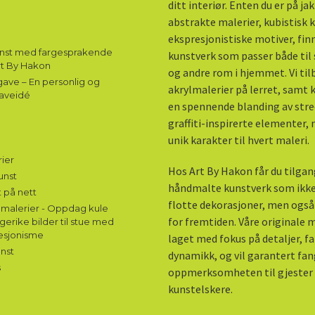
ditt interiør. Enten du er på ja
abstrakte malerier, kubistisk k
ekspresjonistiske motiver, fin
unst med fargesprakende
kunstverk som passer både til 
rt By Hakon
og andre rom i hjemmet. Vi til
ave – En personlig og
akrylmalerier på lerret, samt
aveidé
en spennende blanding av stre
graffiti-inspirerte elementer,
unik karakter til hvert maleri.
ier
Hos Art By Hakon får du tilgang
unst
håndmalte kunstverk som ikke
 på nett
flotte dekorasjoner, men også
malerier - Oppdag kule
for fremtiden. Våre originale m
gerike bilder til stue med
esjonisme
laget med fokus på detaljer, f
nst
dynamikk, og vil garantert fa
s
oppmerksomheten til gjester
kunstelskere.