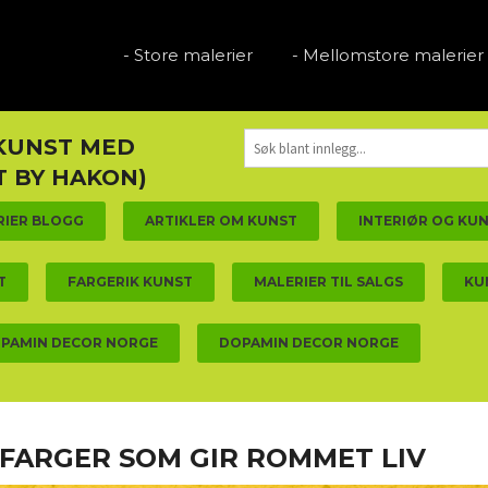
- Store malerier
- Mellomstore malerier
 KUNST MED
 BY HAKON)
RIER BLOGG
ARTIKLER OM KUNST
INTERIØR OG KU
T
FARGERIK KUNST
MALERIER TIL SALGS
KU
PAMIN DECOR NORGE
DOPAMIN DECOR NORGE
FARGER SOM GIR ROMMET LIV