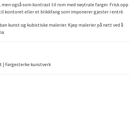
), men også som kontrast til rom med nøytrale farger. Frisk opp
il kontoret eller et blikkfang som imponerer gjester i entré.
an kunst og kubistiske malerier. Kjøp malerier på nett ved å
na.
t | Fargesterke kunstverk