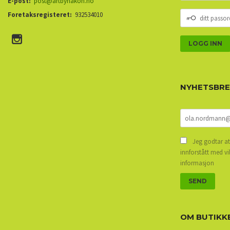
E-post:
post@artbyhakon.no
DITT
Foretaksregisteret:
932534010
PASSORD
NYHETSBR
Jeg godtar at
innforstått med vi
informasjon
OM BUTIKK