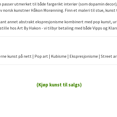
som passer utmerket til både fargerikt interiør (som dopamin decor
norsk kunstner Håkon Morønning. Finn et maleri til stue, kunst t
blant annet abstrakt ekspresjonisme kombinert med pop kunst, urb
stille hos Art By Hakon - vi tilbyr betaling med både Vipps og Klar
ne kunst på nett | Pop art | Kubisme | Ekspresjonisme | Street ar
(Kjøp kunst til salgs)