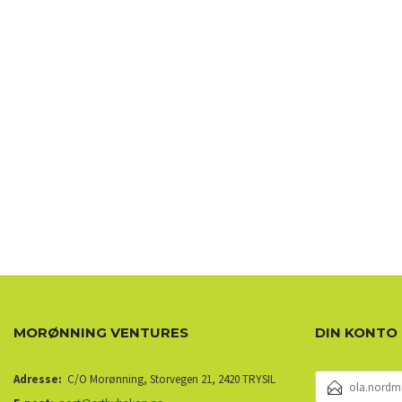
MORØNNING VENTURES
DIN KONTO
E-
Adresse:
C/O Morønning, Storvegen 21, 2420 TRYSIL
POSTADRESSE