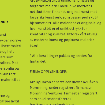
Art By Håkon tilbyr unike, håndmalte og
fargerike malerier med unike motiver. I
nettbutikken finner du original kunst med
fargerike kunstverk, som passer perfekt til
RIER
hjemmet ditt. Alle maleriene er originale, og
hver kunstbit er et unikt uttrykk for
kreativitet og kvalitet. Utforsk vårt utvalg
kunst-
av moderne kunst og popkunst malerier
 av den norske
i dag!
 Hvert maleri
e og helt
* Alle bestillinger pakkes og sendes fra
skere som
Innlandet
nalitet. Med
 personlig og
FIRMA OPPLYSNINGER:
s kun i ett
maleri til et
Art By Hakon er nettsiden drevet av Håkon
Morønning, under registrert firmanavn
Morønning Ventures. Firmaet er registrert
erne og
som enkeltmannsforetak
lføre liv til
hos Brønnøysundregistrene.