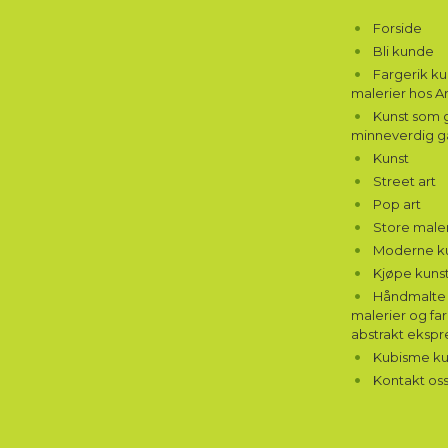
Forside
Bli kunde
Fargerik k
malerier hos A
Kunst som g
minneverdig g
Kunst
Street art
Pop art
Store maler
Moderne k
Kjøpe kunst
Håndmalte 
malerier og far
abstrakt ekspr
Kubisme ku
Kontakt os