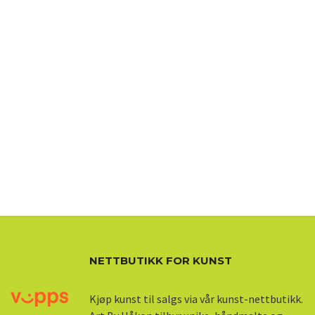
NETTBUTIKK FOR KUNST
Kjøp kunst til salgs via vår kunst-nettbutikk.