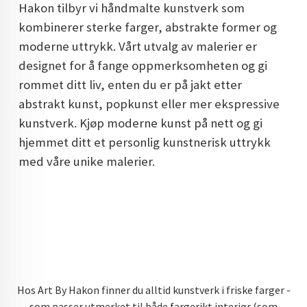
Hakon tilbyr vi håndmalte kunstverk som
DOPAMIN DECOR NORGE
kombinerer sterke farger, abstrakte former og
DOPAMIN DECOR NORGE
moderne uttrykk. Vårt utvalg av malerier er
designet for å fange oppmerksomheten og gi
rommet ditt liv, enten du er på jakt etter
abstrakt kunst, popkunst eller mer ekspressive
kunstverk. Kjøp moderne kunst på nett og gi
hjemmet ditt et personlig kunstnerisk uttrykk
med våre unike malerier.
Hos Art By Hakon finner du alltid kunstverk i friske farger -
som passer utmerket til både fargerikt interiør (som