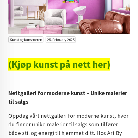
KUNST INVESTERING
KUNSTSTILER
FARGETEORI
Kunst og kunstneren
25. February 2025
KJØP KUNST TIL SALGS
POP ART
(Kjøp kunst på nett her)
FARGERIK KUNST
MALERIER TIL SALGS
Nettgalleri for moderne kunst – Unike malerier
KUNST
til salgs
KUNSTNER BLOGG - EN KUNSTNERS DAGBOK
Oppdag vårt nettgalleri for moderne kunst, hvor
STORE MALERIER TIL STUE
du finner unike malerier til salgs som tilfører
både stil og energi til hjemmet ditt. Hos Art By
NORSK KUNST