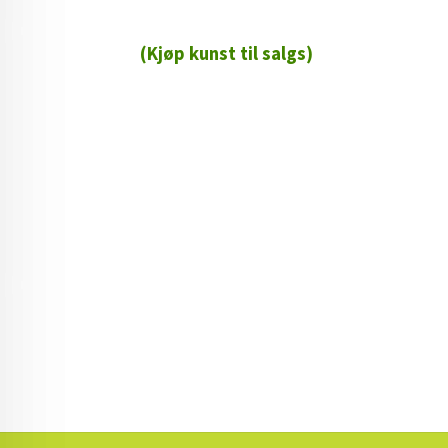
(Kjøp kunst til salgs)
72 72 72 ┃28828
┃
88888888888