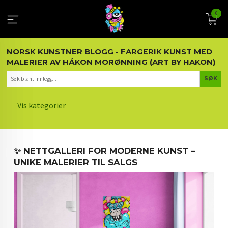
Gå
0
til
innholdet
NORSK KUNSTNER BLOGG - FARGERIK KUNST MED
MALERIER AV HÅKON MORØNNING (ART BY HAKON)
Vis kategorier
HOVEDSIDEN
✨ NETTGALLERI FOR MODERNE KUNST –
KUNST OG KUNSTNEREN
UNIKE MALERIER TIL SALGS
MALERIER BLOGG
ARTIKLER OM KUNST
INTERIØR OG KUNST