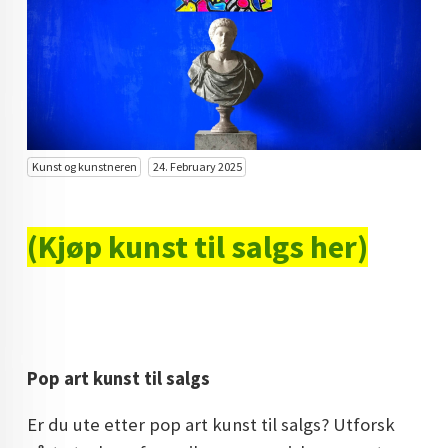
KUNST INVESTERING
KUNSTSTILER
FARGETEORI
KJØP KUNST TIL SALGS
Kunst og kunstneren
24. February 2025
POP ART
FARGERIK KUNST
(Kjøp kunst til salgs her)
MALERIER TIL SALGS
KUNST
KUNSTNER BLOGG - EN KUNSTNERS DAGBOK
Pop art kunst til salgs
STORE MALERIER TIL STUE
Er du ute etter pop art kunst til salgs? Utforsk
NORSK KUNST