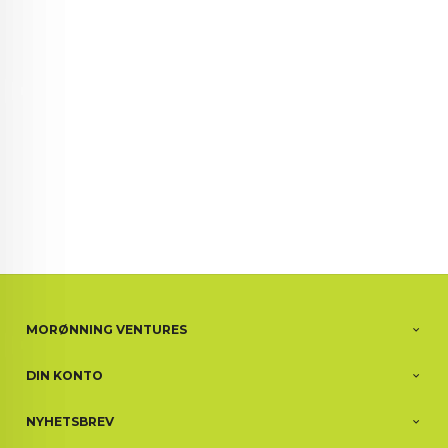
72 72 72 ┃28828
┃
88888888888
MORØNNING VENTURES
DIN KONTO
NYHETSBREV