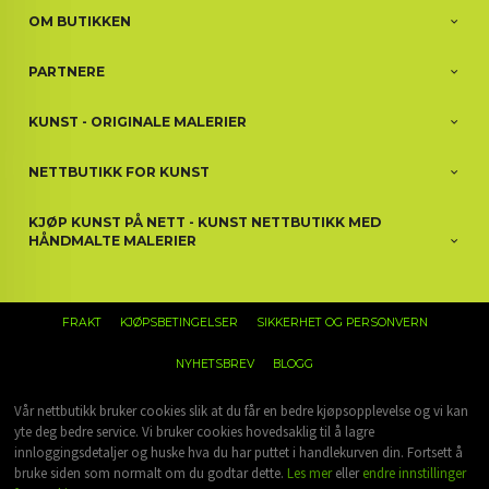
OM BUTIKKEN
PARTNERE
KUNST - ORIGINALE MALERIER
NETTBUTIKK FOR KUNST
KJØP KUNST PÅ NETT - KUNST NETTBUTIKK MED
HÅNDMALTE MALERIER
FRAKT
KJØPSBETINGELSER
SIKKERHET OG PERSONVERN
NYHETSBREV
BLOGG
Vår nettbutikk bruker cookies slik at du får en bedre kjøpsopplevelse og vi kan
yte deg bedre service. Vi bruker cookies hovedsaklig til å lagre
innloggingsdetaljer og huske hva du har puttet i handlekurven din. Fortsett å
bruke siden som normalt om du godtar dette.
Les mer
eller
endre innstillinger