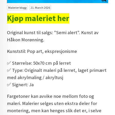
DOPAMIN DECOR NORGE
Malerier blogg
21. March 2026
Kjøp maleriet her
DOPAMIN DECOR NORGE
Original kunst til salgs: "Semi alert". Kunst av
Håkon Morønning.
Kunststil: Pop art, ekspresjonisme
✅️ Størrelse: 50x70 cm på lerret
✅️ Type: Originalt maleri på lerret, laget primært
med akrylmaling / akryltusj
✅️ Signert: Ja
Fargetoner kan avvike noe mellom foto og
maleri. Malerier selges uten ekstra deler for
montering, men kan henges slik det er, i selve