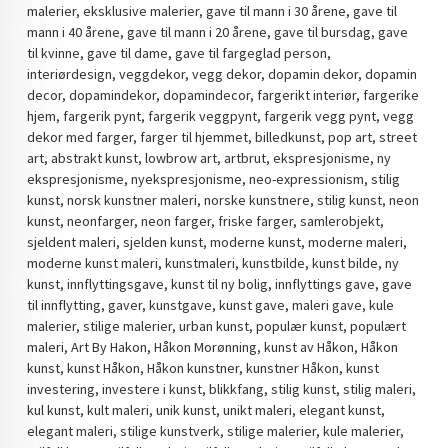
malerier, eksklusive malerier, gave til mann i 30 årene, gave til
mann i 40 årene, gave til mann i 20 årene, gave til bursdag, gave
til kvinne, gave til dame, gave til fargeglad person,
interiørdesign, veggdekor, vegg dekor, dopamin dekor, dopamin
decor, dopamindekor, dopamindecor, fargerikt interiør, fargerike
hjem, fargerik pynt, fargerik veggpynt, fargerik vegg pynt, vegg
dekor med farger, farger til hjemmet, billedkunst, pop art, street
art, abstrakt kunst, lowbrow art, artbrut, ekspresjonisme, ny
ekspresjonisme, nyekspresjonisme, neo-expressionism, stilig
kunst, norsk kunstner maleri, norske kunstnere, stilig kunst, neon
kunst, neonfarger, neon farger, friske farger, samlerobjekt,
sjeldent maleri, sjelden kunst, moderne kunst, moderne maleri,
moderne kunst maleri, kunstmaleri, kunstbilde, kunst bilde, ny
kunst, innflyttingsgave, kunst til ny bolig, innflyttings gave, gave
til innflytting, gaver, kunstgave, kunst gave, maleri gave, kule
malerier, stilige malerier, urban kunst, populær kunst, populært
maleri, Art By Hakon, Håkon Morønning, kunst av Håkon, Håkon
kunst, kunst Håkon, Håkon kunstner, kunstner Håkon, kunst
investering, investere i kunst, blikkfang, stilig kunst, stilig maleri,
kul kunst, kult maleri, unik kunst, unikt maleri, elegant kunst,
elegant maleri, stilige kunstverk, stilige malerier, kule malerier,