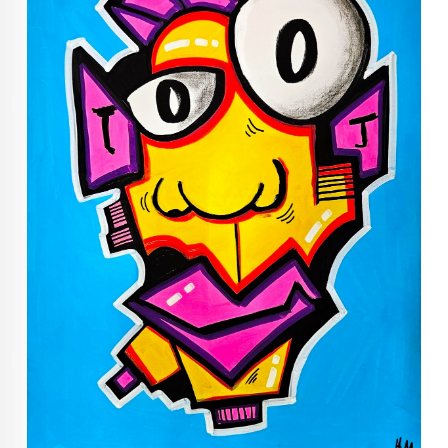
KUNST INVESTERING
KUNSTSTILER
FARGETEORI
KJØP KUNST TIL SALGS
POP ART
FARGERIK KUNST
MALERIER TIL SALGS
KUNST
KUNSTNER BLOGG - EN KUNSTNERS DAGBOK
STORE MALERIER TIL STUE
NORSK KUNST