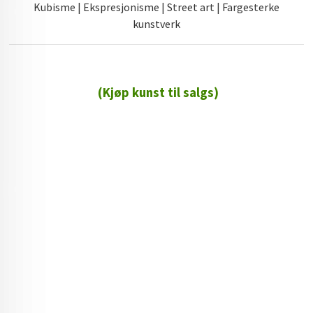
Kubisme | Ekspresjonisme | Street art | Fargesterke
kunstverk
(Kjøp kunst til salgs)
72 72 72 ┃28828
┃
88888888888