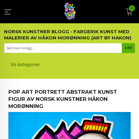
Gå
0
til
innholdet
NORSK KUNSTNER BLOGG - FARGERIK KUNST MED
MALERIER AV HÅKON MORØNNING (ART BY HAKON)
Vis kategorier
HOVEDSIDEN
POP ART PORTRETT ABSTRAKT KUNST
KUNST OG KUNSTNEREN
FIGUR AV NORSK KUNSTNER HÅKON
MORØNNING
MALERIER BLOGG
ARTIKLER OM KUNST
INTERIØR OG KUNST