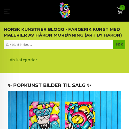
Gå
0
til
innholdet
NORSK KUNSTNER BLOGG - FARGERIK KUNST MED
MALERIER AV HÅKON MORØNNING (ART BY HAKON)
Vis kategorier
HOVEDSIDEN
✨ POPKUNST BILDER TIL SALG ✨
KUNST OG KUNSTNEREN
MALERIER BLOGG
ARTIKLER OM KUNST
INTERIØR OG KUNST