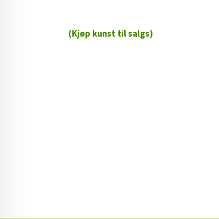
(Kjøp kunst til salgs)
72 72 72 ┃28828
┃
88888888888