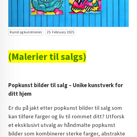
KUNST INVESTERING
KUNSTSTILER
FARGETEORI
Kunst og kunstneren
25. February 2025
KJØP KUNST TIL SALGS
(Malerier til salgs)
POP ART
FARGERIK KUNST
MALERIER TIL SALGS
Popkunst bilder til salg – Unike kunstverk for
ditt hjem
KUNST
KUNSTNER BLOGG - EN KUNSTNERS DAGBOK
Er du på jakt etter popkunst bilder til salg som
kan tilføre farger og liv til rommet ditt? Utforsk
STORE MALERIER TIL STUE
et eksklusivt utvalg av håndmalte popkunst
NORSK KUNST
bilder som kombinerer sterke farger, abstrakte