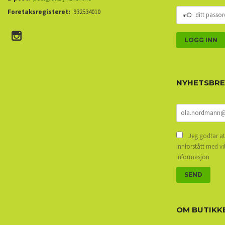
DITT
Foretaksregisteret:
932534010
PASSORD
NYHETSBR
Jeg godtar at
innforstått med vi
informasjon
OM BUTIKK