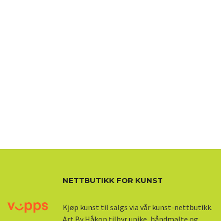
NETTBUTIKK FOR KUNST
Kjøp kunst til salgs via vår kunst-nettbutikk.
Art By Håkon tilbyr unike, håndmalte og