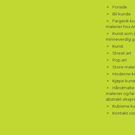
Forside
Bli kunde
Fargerik k
malerier hos A
Kunst som g
minneverdig g
Kunst
Street art
Pop art
Store maler
Moderne k
Kjøpe kunst
Håndmalte 
malerier og far
abstrakt ekspr
Kubisme ku
Kontakt os