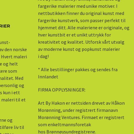
fargerike malerier med unike motiver. I
nettbutikken finner du original kunst med
fargerike kunstverk, som passer perfekt til
RIER
hjemmet ditt. Alle maleriene er originale, og
hver kunstbit er et unikt uttrykk for
kreativitet og kvalitet. Utforsk vårt utvalg
kunst-
av moderne kunst og popkunst malerier
 av den norske
i dag!
 Hvert maleri
e og helt
* Alle bestillinger pakkes og sendes fra
skere som
Innlandet
nalitet. Med
 personlig og
FIRMA OPPLYSNINGER:
s kun i ett
maleri til et
Art By Hakon er nettsiden drevet av Håkon
Morønning, under registrert firmanavn
Morønning Ventures. Firmaet er registrert
erne og
som enkeltmannsforetak
lføre liv til
hos Brønnøysundregistrene.