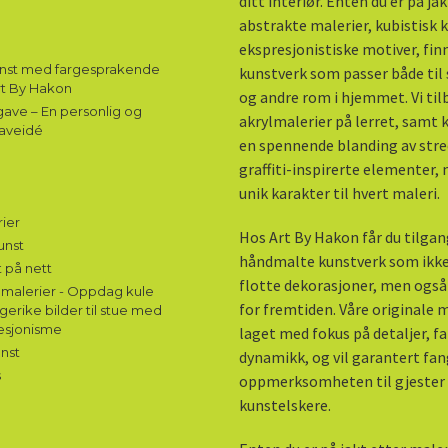
ditt interiør. Enten du er på ja
abstrakte malerier, kubistisk k
ekspresjonistiske motiver, fin
unst med fargesprakende
kunstverk som passer både til 
rt By Hakon
og andre rom i hjemmet. Vi til
ave – En personlig og
akrylmalerier på lerret, samt
aveidé
en spennende blanding av stre
graffiti-inspirerte elementer,
unik karakter til hvert maleri.
ier
Hos Art By Hakon får du tilgang
unst
håndmalte kunstverk som ikke
 på nett
flotte dekorasjoner, men også
malerier - Oppdag kule
for fremtiden. Våre originale m
gerike bilder til stue med
esjonisme
laget med fokus på detaljer, f
nst
dynamikk, og vil garantert fa
s
oppmerksomheten til gjester
kunstelskere.