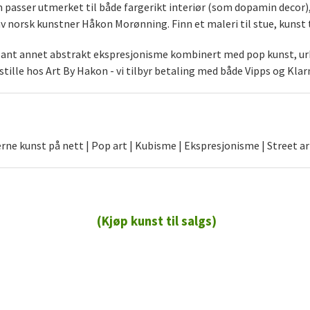
som passer utmerket til både fargerikt interiør (som dopamin decor
norsk kunstner Håkon Morønning. Finn et maleri til stue, kunst t
blant annet abstrakt ekspresjonisme kombinert med pop kunst, urb
stille hos Art By Hakon - vi tilbyr betaling med både Vipps og Klar
ne kunst på nett | Pop art | Kubisme | Ekspresjonisme | Street ar
(Kjøp kunst til salgs)