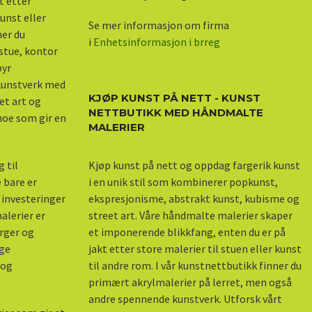
kt etter
unst eller
Se mer informasjon om firma
ner du
i
Enhetsinformasjon i brreg
stue, kontor
byr
 kunstverk med
KJØP KUNST PÅ NETT - KUNST
et art og
NETTBUTIKK MED HÅNDMALTE
 noe som gir en
MALERIER
Kjøp kunst på nett og oppdag fargerik kunst
 til
i en unik stil som kombinerer popkunst,
 bare er
ekspresjonisme, abstrakt kunst, kubisme og
 investeringer
street art. Våre håndmalte malerier skaper
alerier er
et imponerende blikkfang, enten du er på
arger og
jakt etter store malerier til stuen eller kunst
nge
til andre rom. I vår kunstnettbutikk finner du
 og
primært akrylmalerier på lerret, men også
andre spennende kunstverk. Utforsk vårt