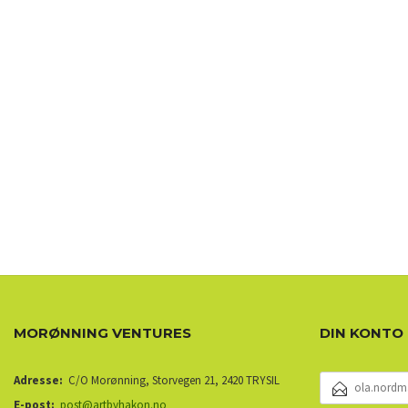
MORØNNING VENTURES
DIN KONTO
E-
Adresse:
C/O Morønning, Storvegen 21, 2420 TRYSIL
POSTADRESSE
E-post:
post@artbyhakon.no