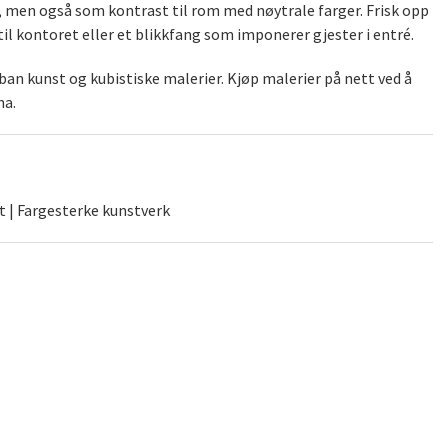
), men også som kontrast til rom med nøytrale farger. Frisk opp
il kontoret eller et blikkfang som imponerer gjester i entré.
an kunst og kubistiske malerier. Kjøp malerier på nett ved å
na.
t | Fargesterke kunstverk