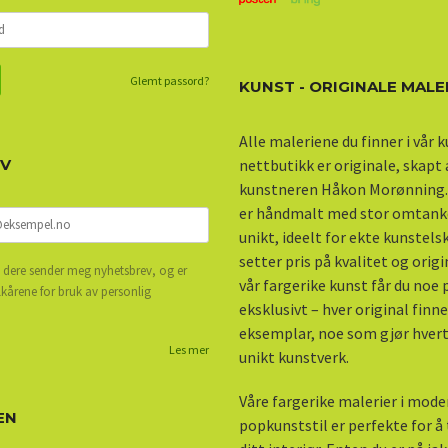
Glemt passord?
KUNST - ORIGINALE MALE
Alle maleriene du finner i vår 
EV
nettbutikk er originale, skapt
kunstneren Håkon Morønning.
er håndmalt med stor omtank
unikt, ideelt for ekte kunstel
setter pris på kvalitet og origi
 dere sender meg nyhetsbrev, og er
vår fargerike kunst får du noe
lkårene for bruk av personlig
eksklusivt – hver original finne
eksemplar, noe som gjør hvert 
Les mer
unikt kunstverk.
Våre fargerike malerier i mod
EN
popkunststil er perfekte for å ti