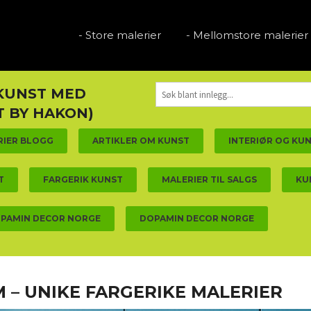
- Store malerier
- Mellomstore malerier
 KUNST MED
 BY HAKON)
RIER BLOGG
ARTIKLER OM KUNST
INTERIØR OG KU
T
FARGERIK KUNST
MALERIER TIL SALGS
KU
PAMIN DECOR NORGE
DOPAMIN DECOR NORGE
M – UNIKE FARGERIKE MALERIER