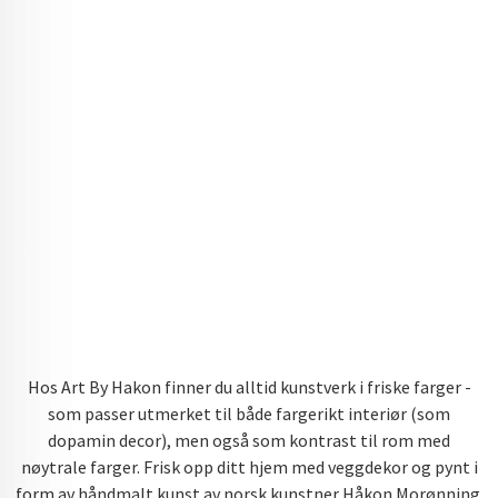
Hos Art By Hakon finner du alltid kunstverk i friske farger -
som passer utmerket til både fargerikt interiør (som
dopamin decor), men også som kontrast til rom med
nøytrale farger. Frisk opp ditt hjem med veggdekor og pynt i
form av håndmalt kunst av norsk kunstner Håkon Morønning.