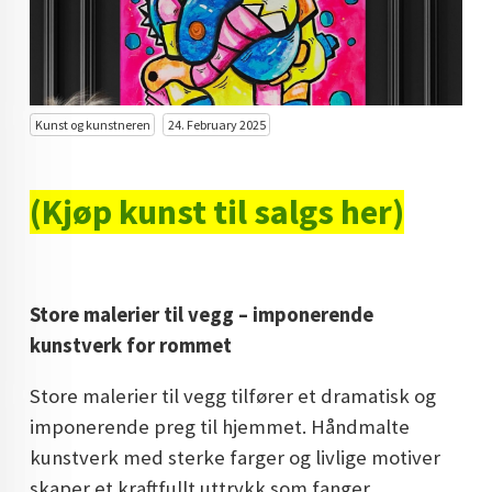
KUNST INVESTERING
KUNSTSTILER
FARGETEORI
Kunst og kunstneren
24. February 2025
KJØP KUNST TIL SALGS
(Kjøp kunst til salgs her)
POP ART
FARGERIK KUNST
MALERIER TIL SALGS
Store malerier til vegg – imponerende
KUNST
kunstverk for rommet
KUNSTNER BLOGG - EN KUNSTNERS DAGBOK
Store malerier til vegg tilfører et dramatisk og
imponerende preg til hjemmet. Håndmalte
STORE MALERIER TIL STUE
kunstverk med sterke farger og livlige motiver
NORSK KUNST
skaper et kraftfullt uttrykk som fanger