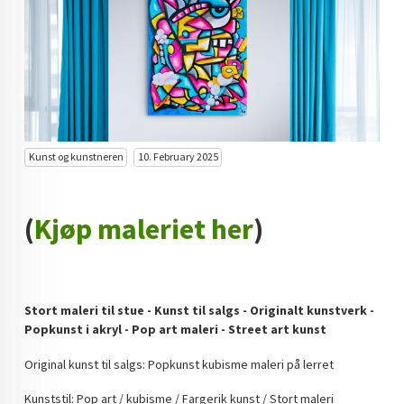
KUNST INVESTERING
KUNSTSTILER
FARGETEORI
KJØP KUNST TIL SALGS
Kunst og kunstneren
10. February 2025
POP ART
FARGERIK KUNST
(
Kjøp maleriet her
)
MALERIER TIL SALGS
KUNST
Stort maleri til stue - Kunst til salgs - Originalt kunstverk -
KUNSTNER BLOGG - EN KUNSTNERS DAGBOK
Popkunst i akryl - Pop art maleri - Street art kunst
STORE MALERIER TIL STUE
Original kunst til salgs: Popkunst kubisme maleri på lerret
NORSK KUNST
Kunststil: Pop art / kubisme / Fargerik kunst / Stort maleri