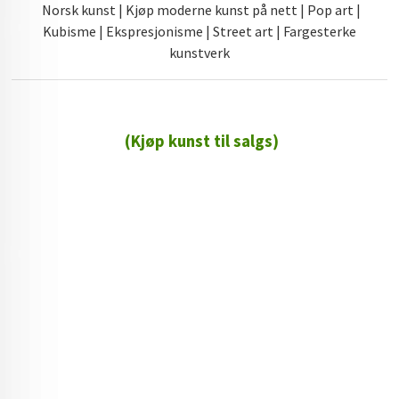
Norsk kunst | Kjøp moderne kunst på nett | Pop art |
Kubisme | Ekspresjonisme | Street art | Fargesterke
kunstverk
(Kjøp kunst til salgs)
72 72 72 ┃28828
┃
88888888888