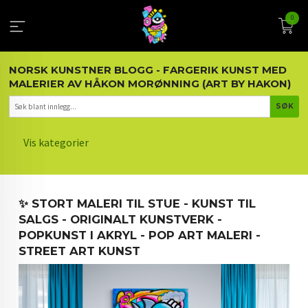
Gå
0
til
innholdet
NORSK KUNSTNER BLOGG - FARGERIK KUNST MED
MALERIER AV HÅKON MORØNNING (ART BY HAKON)
Vis kategorier
HOVEDSIDEN
✨ STORT MALERI TIL STUE - KUNST TIL
KUNST OG KUNSTNEREN
SALGS - ORIGINALT KUNSTVERK -
POPKUNST I AKRYL - POP ART MALERI -
MALERIER BLOGG
STREET ART KUNST
ARTIKLER OM KUNST
INTERIØR OG KUNST