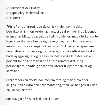
DOPAMIN DECOR NORGE
✅️ Størrelse: 70 x 100 cm
✅️ Type: Akryl maleri på lerret
DOPAMIN DECOR NORGE
✅️ Signert
"Visio"
er et fargerikt og dynamisk maleri som trekker
betrakteren inn i en verden av fantasi og drømmer. Med levende
nyanser av blått, rosa, gult og hvitt, kombinert med sterke, sorte
linjer som skaper struktur og bevegelse, fremstår maleriet som
en eksplosjon av energi og kreativitet. Tolkningen er åpen, men
de abstrakte formene og det skarpe, grafiske uttrykket vekker
både nysgjerrighet og refleksjon. Dette unike kunstverket er
perfekt for deg som ønsker å tilføre rommet ditt liv og
personlighet, samtidig som det inviterer til dypere tanker og
samtaler.
Fargetoner kan avvike noe mellom foto og maleri. Malerier
selges uten ekstra deler for montering, men kan henges slik det
er, i selve lerretet.
Kunstavgift på 5% er inkludert i prisen.