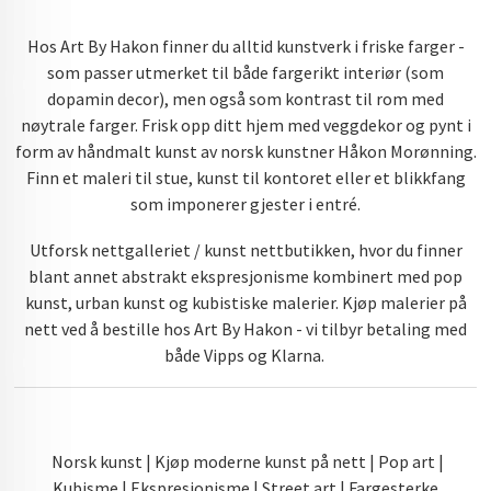
Hos Art By Hakon finner du alltid kunstverk i friske farger -
som passer utmerket til både fargerikt interiør (som
dopamin decor), men også som kontrast til rom med
nøytrale farger. Frisk opp ditt hjem med veggdekor og pynt i
form av håndmalt kunst av norsk kunstner Håkon Morønning.
Finn et maleri til stue, kunst til kontoret eller et blikkfang
som imponerer gjester i entré.
Utforsk nettgalleriet / kunst nettbutikken, hvor du finner
blant annet abstrakt ekspresjonisme kombinert med pop
kunst, urban kunst og kubistiske malerier. Kjøp malerier på
nett ved å bestille hos Art By Hakon - vi tilbyr betaling med
både Vipps og Klarna.
Norsk kunst | Kjøp moderne kunst på nett | Pop art |
Kubisme | Ekspresjonisme | Street art | Fargesterke