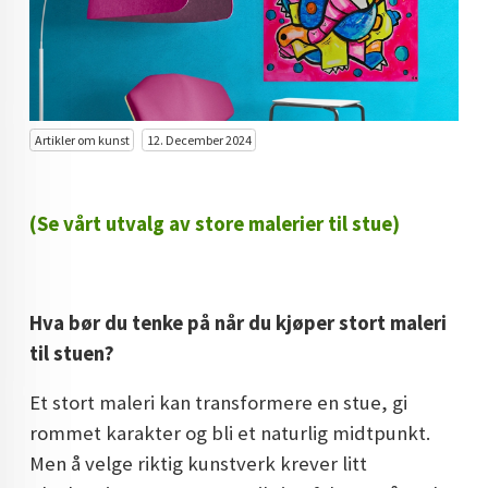
KUNST INVESTERING
KUNSTSTILER
FARGETEORI
Artikler om kunst
12. December 2024
KJØP KUNST TIL SALGS
POP ART
(Se vårt utvalg av store malerier til stue)
FARGERIK KUNST
MALERIER TIL SALGS
Hva bør du tenke på når du kjøper stort maleri
KUNST
til stuen?
KUNSTNER BLOGG - EN KUNSTNERS DAGBOK
Et stort maleri kan transformere en stue, gi
STORE MALERIER TIL STUE
rommet karakter og bli et naturlig midtpunkt.
Men å velge riktig kunstverk krever litt
NORSK KUNST