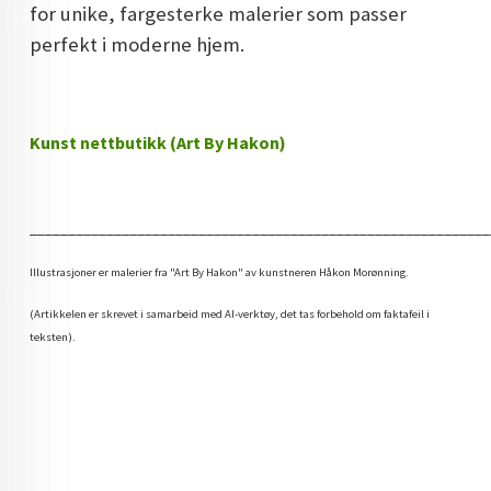
for unike, fargesterke malerier som passer
perfekt i moderne hjem.
Kunst nettbutikk (Art By Hakon)
____________________________________________________________
Illustrasjoner er malerier fra "Art By Hakon" av kunstneren Håkon Morønning.
(Artikkelen er skrevet i samarbeid med AI-verktøy, det tas forbehold om faktafeil i
teksten).