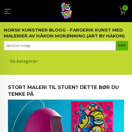
Gå
0
til
innholdet
NORSK KUNSTNER BLOGG - FARGERIK KUNST MED
MALERIER AV HÅKON MORØNNING (ART BY HAKON)
Vis kategorier
HOVEDSIDEN
STORT MALERI TIL STUEN? DETTE BØR DU
KUNST OG KUNSTNEREN
TENKE PÅ
MALERIER BLOGG
ARTIKLER OM KUNST
INTERIØR OG KUNST